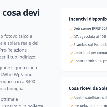
: cosa devi
Incentivi disponibi
Detrazione IRPEF 50
to fotovoltaico a
IVA agevolata al 10%
ale solare reale del
Scambio sul Posto (SS
Pre-Relazione
Contributi per comuni
er il tuo indirizzo.
Conto Termico 3.0 p
egione
Liguria
(zona
kWh/kWp/anno.
oduce circa
8400
Cosa ricevi da So
na famiglia.
Analisi satellitare de
 ottimale
 risparmio in bolletta,
Pre-Relazione Energe