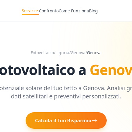
Servizi
Confronto
Come Funziona
Blog
Fotovoltaico
/
Liguria
/
Genova
/
Genova
otovoltaico a
Geno
potenziale solare del tuo tetto a
Genova
. Analisi g
dati satellitari e preventivi personalizzati.
Calcola il Tuo Risparmio