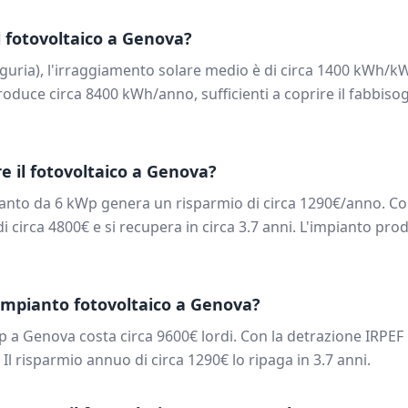
 fotovoltaico a
Genova
?
iguria
), l'irraggiamento solare medio è di circa
1400
kWh/kW
oduce circa
8400
kWh/anno, sufficienti a coprire il fabbiso
e il fotovoltaico a
Genova
?
ianto da
6
kWp genera un risparmio di circa
1290
€/anno. Co
di circa
4800
€ e si recupera in circa
3.7
anni. L'impianto prod
impianto fotovoltaico a
Genova
?
p a
Genova
costa circa
9600
€ lordi. Con la detrazione IRPEF
. Il risparmio annuo di circa
1290
€ lo ripaga in
3.7
anni.