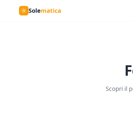
Sole
matica
F
Scopri il 