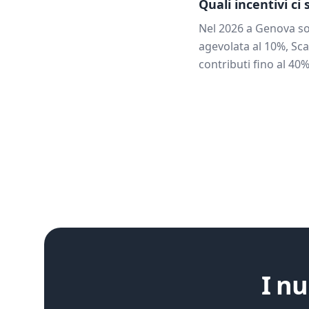
Quali incentivi ci
Nel 2026 a
Genova
so
agevolata al 10%, Sca
contributi fino al 40%
I nu