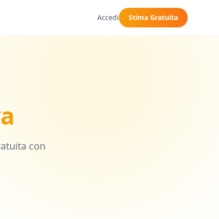
Accedi
Stima Gratuita
va
ratuita con