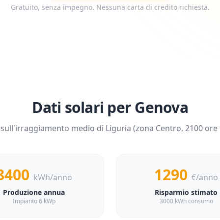
Gratuito, senza impegno. Nessuna carta di credito richiesta.
Dati solari per
Genova
 sull'irraggiamento medio di
Liguria
(zona
Centro
,
2100
ore 
8400
1290
kWh/anno
€/anno
Produzione annua
Risparmio stimato
Impianto 6 kWp
3000 kWh consumo