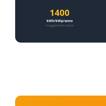
1400
kWh/kWp/anno
irraggiamento solare