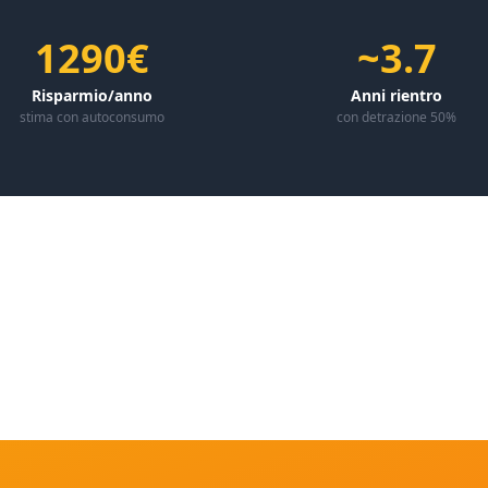
1290€
~3.7
Risparmio/anno
Anni rientro
stima con autoconsumo
con detrazione 50%