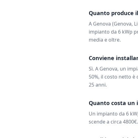
Quanto produce il
A
Genova
(
Genova
,
L
impianto da
6
kWp pr
media e oltre.
Conviene installar
Sì. A
Genova
, un imp
50%, il costo netto è 
25 anni.
Quanto costa un 
Un impianto da
6
kW
scende a circa
4800
€