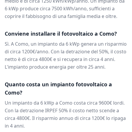
medio è di circa
1250
kWh/kWp/anno. Un impianto da
6
kWp produce circa
7500
kWh/anno, sufficienti a
coprire il fabbisogno di una famiglia media e oltre.
Conviene installare il fotovoltaico a
Como
?
Sì. A
Como
, un impianto da
6
kWp genera un risparmio
di circa
1200
€/anno. Con la detrazione del 50%, il costo
netto è di circa
4800
€ e si recupera in circa
4
anni.
L'impianto produce energia per oltre 25 anni.
Quanto costa un impianto fotovoltaico a
Como
?
Un impianto da
6
kWp a
Como
costa circa
9600
€ lordi.
Con la detrazione IRPEF 50% il costo netto scende a
circa
4800
€. Il risparmio annuo di circa
1200
€ lo ripaga
in
4
anni.