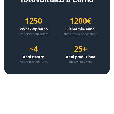
1250
1200€
kWh/kWp/anno
Risparmio/anno
irraggiamento solare
stima con autoconsumo
~4
25+
Anni rientro
Anni produzione
con detrazione 50%
durata impianto