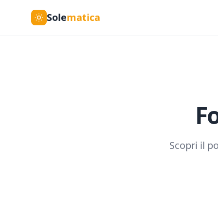
Sole
matica
F
Scopri il p