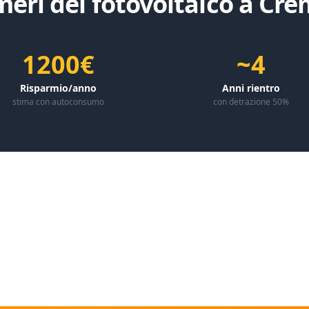
meri del fotovoltaico a
Cre
1200€
~4
Risparmio/anno
Anni rientro
stima con autoconsumo
con detrazione 50%