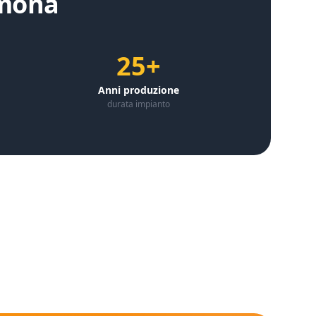
mona
25+
Anni produzione
durata impianto