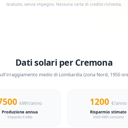
Gratuito, senza impegno. Nessuna carta di credito richiesta.
Dati solari per
Cremona
sull'irraggiamento medio di
Lombardia
(zona
Nord
,
1950
ore
7500
1200
kWh/anno
€/anno
Produzione annua
Risparmio stimato
Impianto 6 kWp
3000 kWh consumo