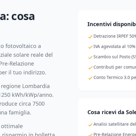
a
: cosa
Incentivi disponibi
Detrazione IRPEF 50
to fotovoltaico a
IVA agevolata al 10%
ziale solare reale del
Scambio sul Posto (SS
Pre-Relazione
Contributi per comuni
er il tuo indirizzo.
Conto Termico 3.0 p
, regione
Lombardia
1250
kWh/kWp/anno.
oduce circa
7500
Cosa ricevi da So
na famiglia.
Analisi satellitare de
 ottimale
 risparmio in bolletta,
Pre-Relazione Energe