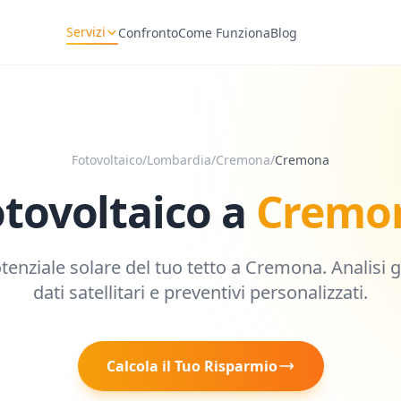
Servizi
Confronto
Come Funziona
Blog
Fotovoltaico
/
Lombardia
/
Cremona
/
Cremona
otovoltaico a
Cremo
otenziale solare del tuo tetto a
Cremona
. Analisi 
dati satellitari e preventivi personalizzati.
Calcola il Tuo Risparmio