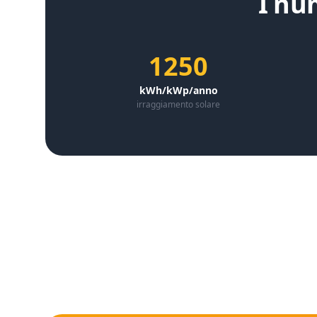
I nu
1250
kWh/kWp/anno
irraggiamento solare