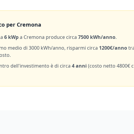
co per
Cremona
da
6
kWp
a
Cremona
produce circa
7500
kWh/anno
.
mo medio di
3000
kWh/anno, risparmi circa
1200
€/anno
tr
osto.
entro dell'investimento è di circa
4
anni
(costo netto
4800
€ 