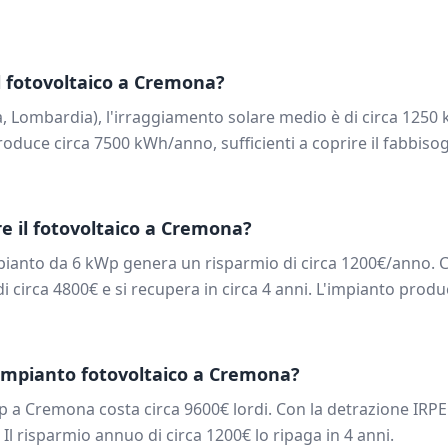
 fotovoltaico a
Cremona
?
a
,
Lombardia
), l'irraggiamento solare medio è di circa
1250
k
oduce circa
7500
kWh/anno, sufficienti a coprire il fabbiso
e il fotovoltaico a
Cremona
?
mpianto da
6
kWp genera un risparmio di circa
1200
€/anno. C
di circa
4800
€ e si recupera in circa
4
anni. L'impianto produ
impianto fotovoltaico a
Cremona
?
p a
Cremona
costa circa
9600
€ lordi. Con la detrazione IRPE
. Il risparmio annuo di circa
1200
€ lo ripaga in
4
anni.