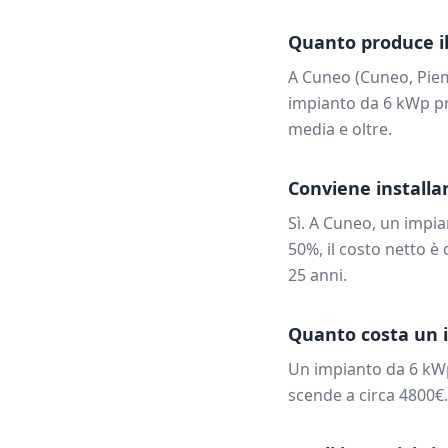
Quanto produce il
A
Cuneo
(
Cuneo
,
Pie
impianto da
6
kWp pr
media e oltre.
Conviene installar
Sì. A
Cuneo
, un impi
50%, il costo netto è 
25 anni.
Quanto costa un 
Un impianto da
6
kW
scende a circa
4800
€