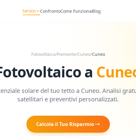
Servizi
Confronto
Come Funziona
Blog
Fotovoltaico
/
Piemonte
/
Cuneo
/
Cuneo
Fotovoltaico a
Cune
tenziale solare del tuo tetto a
Cuneo
. Analisi grat
satellitari e preventivi personalizzati.
Calcola il Tuo Risparmio