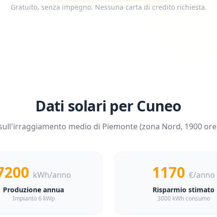
Gratuito, senza impegno. Nessuna carta di credito richiesta.
Dati solari per
Cuneo
sull'irraggiamento medio di
Piemonte
(zona
Nord
,
1900
ore 
7200
1170
kWh/anno
€/anno
Produzione annua
Risparmio stimato
Impianto 6 kWp
3000 kWh consumo