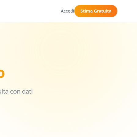
Accedi
Stima Gratuita
o
uita con dati