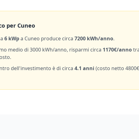
co per
Cuneo
da
6
kWp
a
Cuneo
produce circa
7200
kWh/anno
.
mo medio di
3000
kWh/anno, risparmi circa
1170
€/anno
tr
osto.
entro dell'investimento è di circa
4.1
anni
(costo netto
4800
€