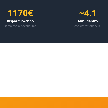
1170€
~4.1
Risparmio/anno
Anni rientro
stima con autoconsumo
con detrazione 50%