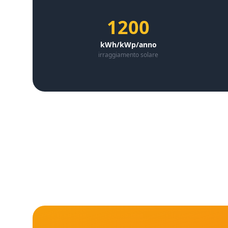
1200
kWh/kWp/anno
irraggiamento solare