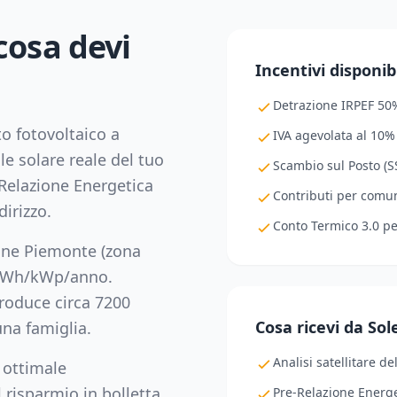
 cosa devi
Incentivi disponibi
Detrazione IRPEF 50
to fotovoltaico a
IVA agevolata al 10%
le solare reale del tuo
Scambio sul Posto (SS
Relazione Energetica
Contributi per comuni
dirizzo.
Conto Termico 3.0 p
ione
Piemonte
(zona
Wh/kWp/anno.
oduce circa
7200
Cosa ricevi da So
na famiglia.
Analisi satellitare de
 ottimale
 risparmio in bolletta,
Pre-Relazione Energe