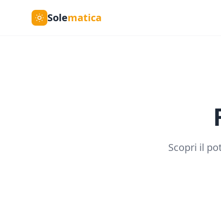
Sole
matica
Scopri il po