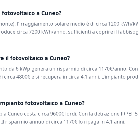
 fotovoltaico a
Cuneo
?
monte
), l'irraggiamento solare medio è di circa
1200
kWh/kW
oduce circa
7200
kWh/anno, sufficienti a coprire il fabbiso
e il fotovoltaico a
Cuneo
?
anto da
6
kWp genera un risparmio di circa
1170
€/anno. Con 
di circa
4800
€ e si recupera in circa
4.1
anni. L'impianto prod
impianto fotovoltaico a
Cuneo
?
p a
Cuneo
costa circa
9600
€ lordi. Con la detrazione IRPEF 5
. Il risparmio annuo di circa
1170
€ lo ripaga in
4.1
anni.