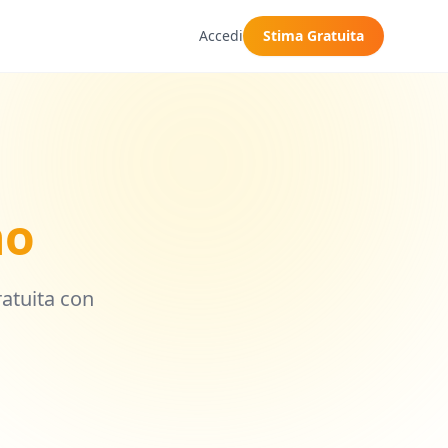
Accedi
Stima Gratuita
no
ratuita con