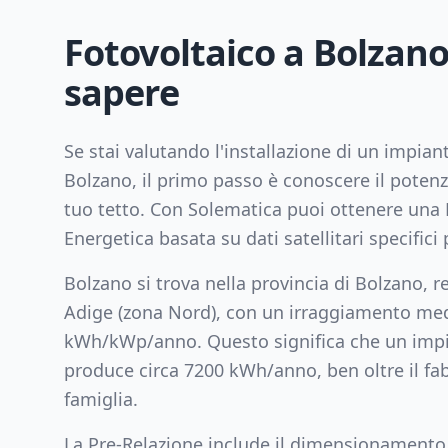
Fotovoltaico a
Bolzan
sapere
Se stai valutando l'installazione di un impian
Bolzano
, il primo passo è conoscere il potenz
tuo tetto. Con Solematica puoi ottenere una 
Energetica basata su dati satellitari specifici p
Bolzano
si trova nella provincia di
Bolzano
, 
Adige
(zona
Nord
), con un irraggiamento me
kWh/kWp/anno. Questo significa che un imp
produce circa
7200
kWh/anno, ben oltre il f
famiglia.
La Pre-Relazione include il dimensionamento