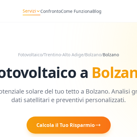
Servizi
Confronto
Come Funziona
Blog
Fotovoltaico
/
Trentino-Alto Adige
/
Bolzano
/
Bolzano
otovoltaico a
Bolza
potenziale solare del tuo tetto a
Bolzano
. Analisi g
dati satellitari e preventivi personalizzati.
Calcola il Tuo Risparmio