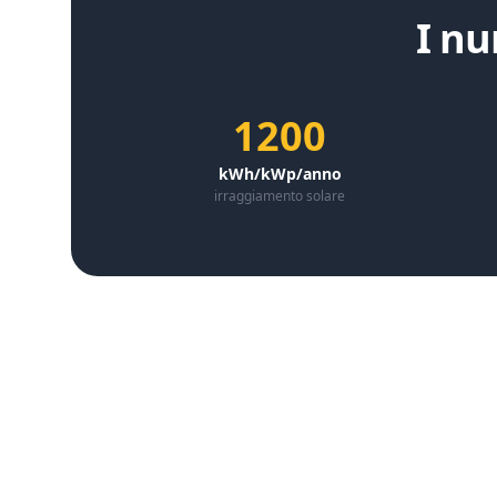
I nu
1200
kWh/kWp/anno
irraggiamento solare