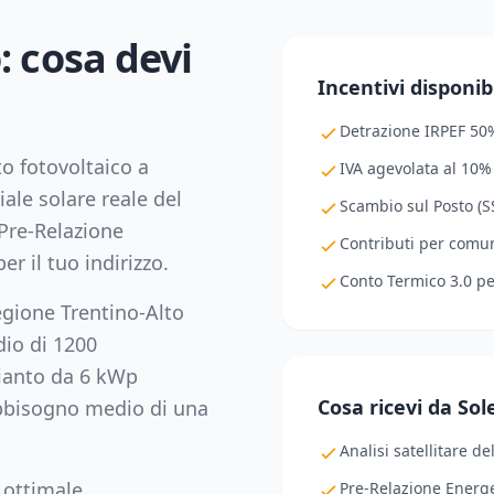
o
: cosa devi
Incentivi disponibi
Detrazione IRPEF 50
to fotovoltaico a
IVA agevolata al 10%
iale solare reale del
Scambio sul Posto (SS
Pre-Relazione
Contributi per comuni
er il tuo indirizzo.
Conto Termico 3.0 p
regione
Trentino-Alto
dio di
1200
ianto da
6
kWp
Cosa ricevi da So
abbisogno medio di una
Analisi satellitare de
 ottimale
Pre-Relazione Energe