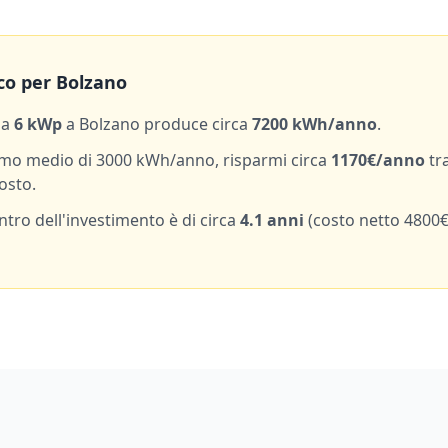
co per
Bolzano
da
6
kWp
a
Bolzano
produce circa
7200
kWh/anno
.
mo medio di
3000
kWh/anno, risparmi circa
1170
€/anno
tr
osto.
entro dell'investimento è di circa
4.1
anni
(costo netto
4800
€