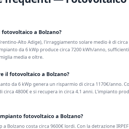
 fotovoltaico a
Bolzano
?
Trentino-Alto Adige
), l'irraggiamento solare medio è di circa
mpianto da
6
kWp produce circa
7200
kWh/anno, sufficienti 
iglia media e oltre.
e il fotovoltaico a
Bolzano
?
ianto da
6
kWp genera un risparmio di circa
1170
€/anno. Co
di circa
4800
€ e si recupera in circa
4.1
anni. L'impianto prod
impianto fotovoltaico a
Bolzano
?
p a
Bolzano
costa circa
9600
€ lordi. Con la detrazione IRPEF