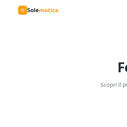
Sole
matica
F
Scopri il 