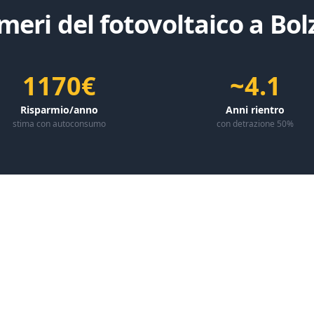
meri del fotovoltaico a
Bol
1170€
~4.1
Risparmio/anno
Anni rientro
stima con autoconsumo
con detrazione 50%