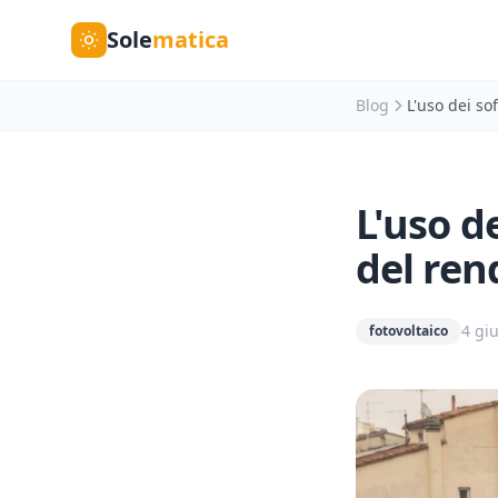
Sole
matica
Blog
L'uso dei so
L'uso d
del ren
4 gi
fotovoltaico