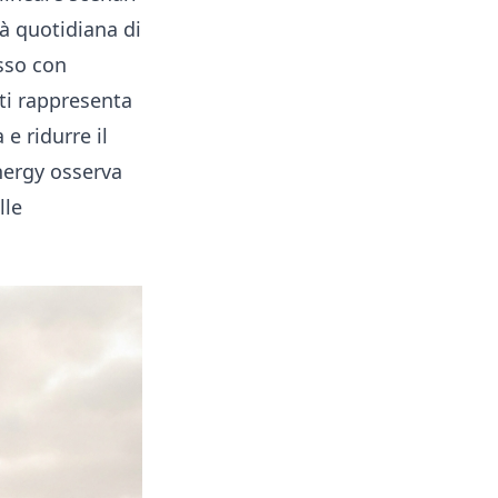
tà quotidiana di
asso con
nti rappresenta
 e ridurre il
nergy osserva
lle