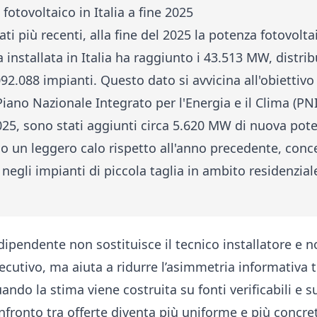
 fotovoltaico in Italia a fine 2025
ti più recenti, alla fine del 2025 la potenza fotovolta
installata in Italia ha raggiunto i 43.513 MW, distrib
092.088 impianti. Questo dato si avvicina all'obiettiv
Piano Nazionale Integrato per l'Energia e il Clima (PN
025, sono stati aggiunti circa 5.620 MW di nuova pot
o un leggero calo rispetto all'anno precedente, conc
negli impianti di piccola taglia in ambito residenzial
ipendente non sostituisce il tecnico installatore e n
ecutivo, ma aiuta a ridurre l’asimmetria informativa 
ando la stima viene costruita su fonti verificabili e su
confronto tra offerte diventa più uniforme e più concret