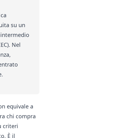
ica
uita su un
o intermedio
IEC). Nel
enza,
entrato
e.
on equivale a
tra chi compra
 criteri
o. È il