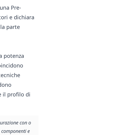
 una Pre-
ori e dichiara
la parte
La potenza
coincidono
tecniche
idono
il profilo di
igurazione con o
 a componenti e