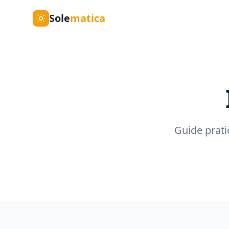
Sole
matica
Guide prati