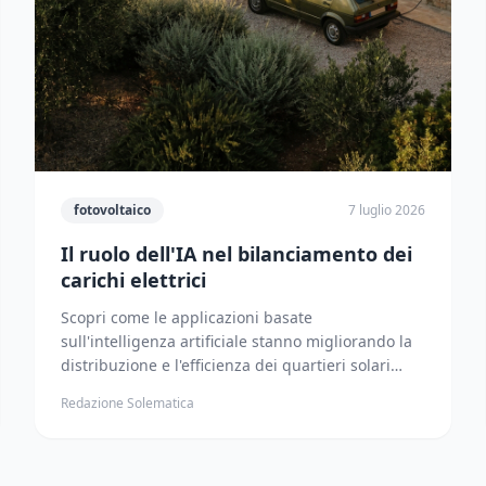
fotovoltaico
7 luglio 2026
Il ruolo dell'IA nel bilanciamento dei
carichi elettrici
Scopri come le applicazioni basate
sull'intelligenza artificiale stanno migliorando la
distribuzione e l'efficienza dei quartieri solari
moderni.
Redazione Solematica