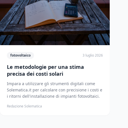
fotovoltaico
3 luglio 2026
Le metodologie per una stima
precisa dei costi solari
Impara a utilizzare gli strumenti digitali come
Solematica.it per calcolare con precisione i costi e
i ritorni dell'installazione di impianti fotovoltaici.
Redazione Solematica