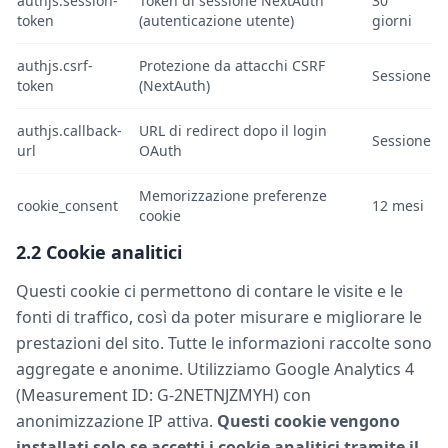
authjs.session-
Token di sessione NextAuth
30
token
(autenticazione utente)
giorni
authjs.csrf-
Protezione da attacchi CSRF
Sessione
token
(NextAuth)
authjs.callback-
URL di redirect dopo il login
Sessione
url
OAuth
Memorizzazione preferenze
cookie_consent
12 mesi
cookie
2.2 Cookie analitici
Questi cookie ci permettono di contare le visite e le
fonti di traffico, così da poter misurare e migliorare le
prestazioni del sito. Tutte le informazioni raccolte sono
aggregate e anonime. Utilizziamo Google Analytics 4
(Measurement ID: G-2NETNJZMYH) con
anonimizzazione IP attiva.
Questi cookie vengono
installati solo se accetti i cookie analitici tramite il