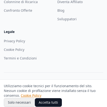
Colonnine di Ricarica
Diventa Affiliato
Confronto Offerte
Blog
Sviluppatori
Legale
Privacy Policy
Cookie Policy
Termini e Condizioni
©
2026
Solematica — Soloweb SRL. Tutti i diritti riservati. P.IVA
Utilizziamo cookie tecnici per il funzionamento del sito.
IT02927680344
Nessun cookie di profilazione viene installato senza il tuo
Trustpilot
GDPR Compliant
consenso.
Cookie Policy
Solo necessari
Accetta tutti