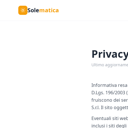
Sole
matica
Privacy
Ultimo aggiornamen
Informativa resa 
D.Lgs. 196/2003 (
fruiscono dei serv
S.r.l. Il sito ogg
Eventuali siti we
inclusi i siti deg