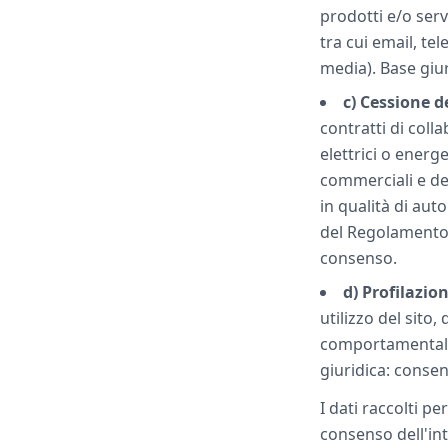
prodotti e/o serv
tra cui email, te
media). Base giur
c) Cessione d
contratti di coll
elettrici o energe
commerciali e dei 
in qualità di auto
del Regolamento);
consenso.
d) Profilazio
utilizzo del sito,
comportamentali,
giuridica: consens
I dati raccolti per
consenso dell'in