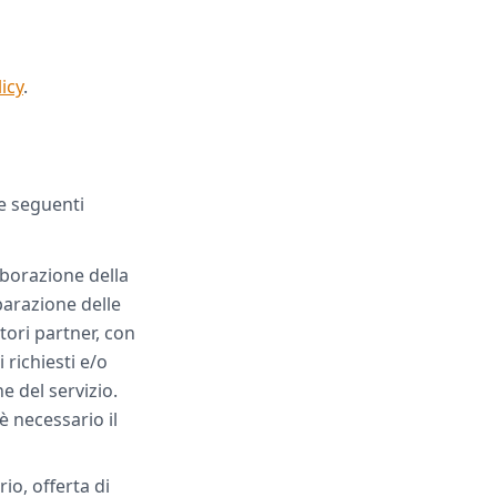
icy
.
le seguenti
aborazione della
parazione delle
tori partner, con
 richiesti e/o
e del servizio.
 è necessario il
io, offerta di