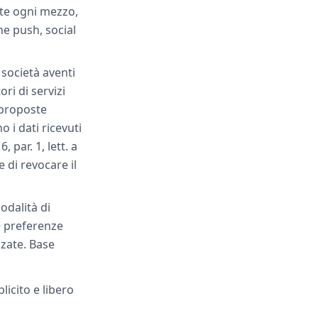
nte ogni mezzo,
he push, social
società aventi
ri di servizi
e proposte
o i dati ricevuti
 par. 1, lett. a
 di revocare il
odalità di
le preferenze
zzate. Base
plicito e libero