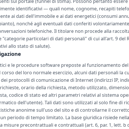
senti sul portale (funnel di stima). Possono pertanto essere 
mente identificativi — quali nome, cognome, recapiti telefon
nte ai dati dell'immobile e ai dati energetici (consumi annui
pianto), nonché agli eventuali dati conferiti volontariamente
onversazioni telefoniche. Il titolare non procede alla raccolta
 "categorie particolari di dati personali" di cui all'art. 9 de
ivi allo stato di salute).
vigazione
atici e le procedure software preposte al funzionamento del 
 corso del loro normale esercizio, alcuni dati personali la c
 dei protocolli di comunicazione di Internet (indirizzi IP, indi
 richieste, orario della richiesta, metodo utilizzato, dimensio
sta, codice di stato ed altri parametri relativi al sistema ope
matico dell'utente). Tali dati sono utilizzati al solo fine di r
istiche anonime sull'uso del sito e di controllarne il corre
un periodo di tempo limitato. La base giuridica risiede nella
misure precontrattuali e contrattuali (art. 6, par. 1, lett. b 