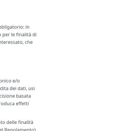
bbligatorio: in
per le finalità di
interessato, che
ronico e/o
ita dei dati, usi
ecisione basata
oduca effetti
o delle finalità
 del Regolamento).