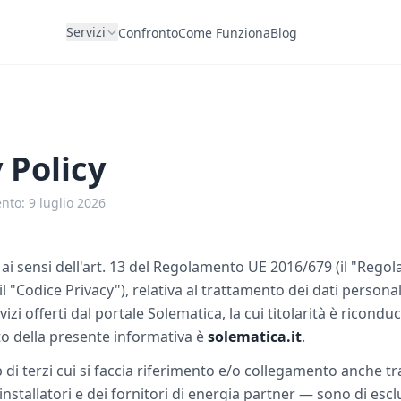
Servizi
Confronto
Come Funziona
Blog
 Policy
to: 9 luglio 2026
ai sensi dell'art. 13 del Regolamento UE 2016/679 (il "Rego
il "Codice Privacy"), relativa al trattamento dei dati personal
izi offerti dal portale Solematica, la cui titolarità è ricondu
etto della presente informativa è
solematica.it
.
b di terzi cui si faccia riferimento e/o collegamento anche tr
li installatori e dei fornitori di energia partner — sono di escl