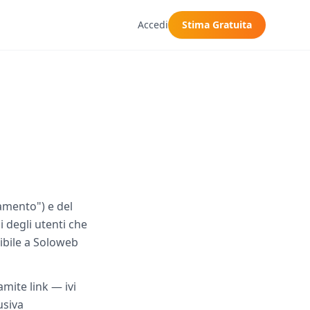
Accedi
Stima Gratuita
lamento") e del
i degli utenti che
cibile a Soloweb
amite link — ivi
usiva