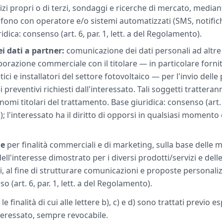
izi propri o di terzi, sondaggi e ricerche di mercato, media
lefono con operatore e/o sistemi automatizzati (SMS, notific
idica: consenso (art. 6, par. 1, lett. a del Regolamento).
ei dati a partner:
comunicazione dei dati personali ad altre 
aborazione commerciale con il titolare — in particolare fornito
tici e installatori del settore fotovoltaico — per l'invio dell
preventivi richiesti dall'interessato. Tali soggetti tratterann
nomi titolari del trattamento. Base giuridica: consenso (art. 6,
 l'interessato ha il diritto di opporsi in qualsiasi momento e
ne
per finalità commerciali e di marketing, sulla base delle m
 dell'interesse dimostrato per i diversi prodotti/servizi e del
 al fine di strutturare comunicazioni e proposte personali
o (art. 6, par. 1, lett. a del Regolamento).
 le finalità di cui alle lettere b), c) e d) sono trattati previo es
teressato, sempre revocabile.