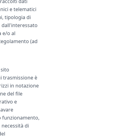
raccolti dati
ici e telematici
, tipologia di
 dall'interessato
 e/o al
l Regolamento (ad
sito
ui trasmissione è
rizzi in notazione
ne del file
rativo e
icavare
tto funzionamento,
 necessità di
del