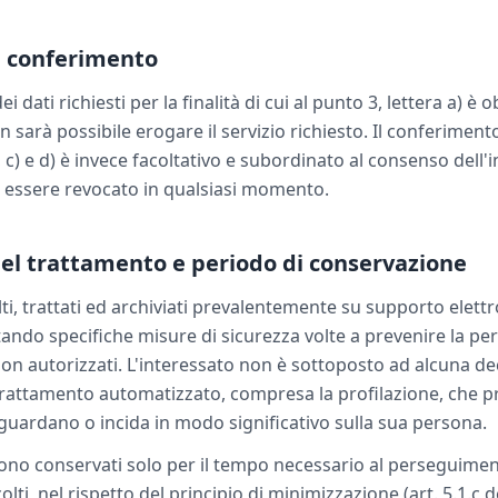
l conferimento
i dati richiesti per la finalità di cui al punto 3, lettera a) è o
n sarà possibile erogare il servizio richiesto. Il conferimento 
), c) e d) è invece facoltativo e subordinato al consenso dell'
essere revocato in qualsiasi momento.
del trattamento e periodo di conservazione
lti, trattati ed archiviati prevalentemente su supporto elett
ando specifiche misure di sicurezza volte a prevenire la perd
i non autorizzati. L'interessato non è sottoposto ad alcuna d
rattamento automatizzato, compresa la profilazione, che pr
riguardano o incida in modo significativo sulla sua persona.
sono conservati solo per il tempo necessario al perseguiment
olti, nel rispetto del principio di minimizzazione (art. 5.1.c