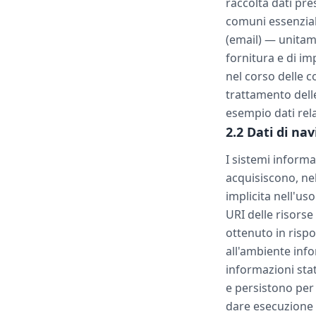
raccolta dati pre
comuni essenzial
(email) — unitame
fornitura e di im
nel corso delle c
trattamento delle
esempio dati relat
2.2 Dati di na
I sistemi inform
acquisiscono, nel
implicita nell'uso
URI delle risorse
ottenuto in rispo
all'ambiente infor
informazioni stat
e persistono per 
dare esecuzione a 