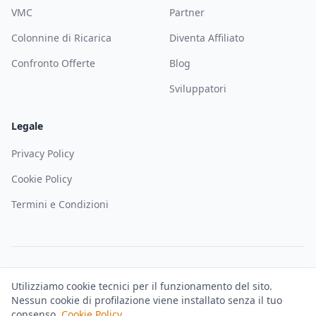
VMC
Partner
Colonnine di Ricarica
Diventa Affiliato
Confronto Offerte
Blog
Sviluppatori
Legale
Privacy Policy
Cookie Policy
Termini e Condizioni
©
2026
Solematica — Soloweb SRL. Tutti i diritti riservati. P.IVA
Utilizziamo cookie tecnici per il funzionamento del sito.
IT02927680344
Nessun cookie di profilazione viene installato senza il tuo
Trustpilot
GDPR Compliant
consenso.
Cookie Policy