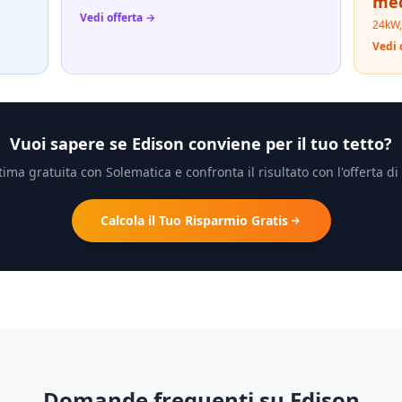
med
Vedi offerta →
24kW,
Vedi 
Vuoi sapere se
Edison
conviene per il tuo tetto?
stima gratuita con Solematica e confronta il risultato con l'offerta di
Calcola il Tuo Risparmio Gratis
Domande frequenti su
Edison