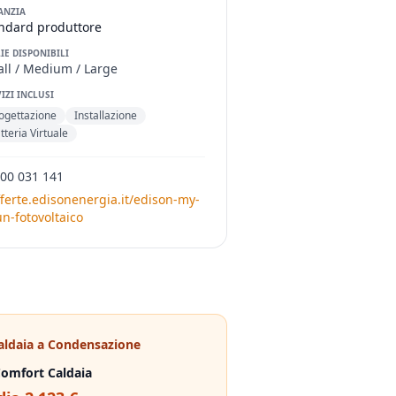
ANZIA
ndard produttore
IE DISPONIBILI
ll / Medium / Large
IZI INCLUSI
ogettazione
Installazione
tteria Virtuale
00 031 141
fferte.edisonenergia.it/edison-my-
un-fotovoltaico
aldaia a Condensazione
omfort Caldaia