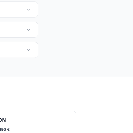
.ON
490 €