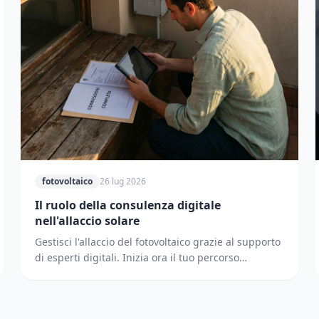
fotovoltaico
26 lug 2026
Il ruolo della consulenza digitale
nell'allaccio solare
Gestisci l'allaccio del fotovoltaico grazie al supporto
di esperti digitali. Inizia ora il tuo percorso
supportato dai partner di Solematica.it.