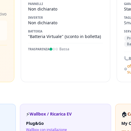
PANNELLI
GAR
Non dichiarato
Sta
tivo
INVERTER
TAGL
Non dichiarato
Sma
BATTERIA
SERV
"Batteria Virtuale" (sconto in bolletta)
Pr
Ba
Bassa
TRASPARENZA
8
o
s
⚡
🏠
Wallbox / Ricarica EV
C
Plug&Go
My C
Wallbox con installazione