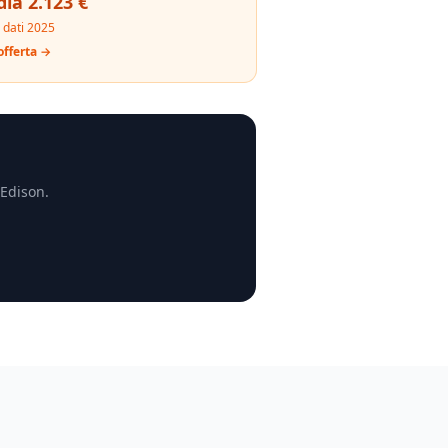
ia 2.123 €
 dati 2025
offerta →
Edison
.