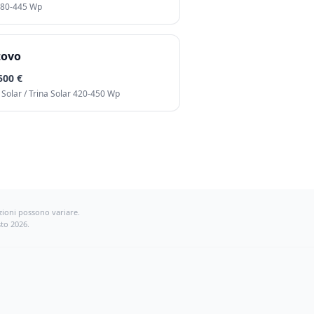
380-445 Wp
tovo
500 €
Solar / Trina Solar 420-450 Wp
izioni possono variare.
to 2026.