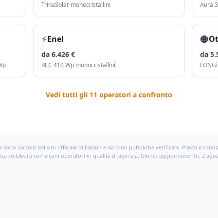
TrinaSolar monocristallini
Aura 
⚡
🟠
Enel
O
da 6.426 €
da 5.
 Wp
REC 410 Wp monocristallini
LONGi 
Vedi tutti gli
11
operatori a confronto
 sono raccolti dal sito ufficiale di
Edison
e da fonti pubbliche verificate. Prezzi e cond
ca collabora con alcuni operatori in qualità di agenzia.
Ultimo aggiornamento: 2 agos