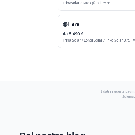
Trinasolar / AIKO (fonti terze)
🟤
Hera
da 5.490 €
Trina Solar / Longi Solar / Jinko Solar 375+
I dati in questa pagina
Solemati