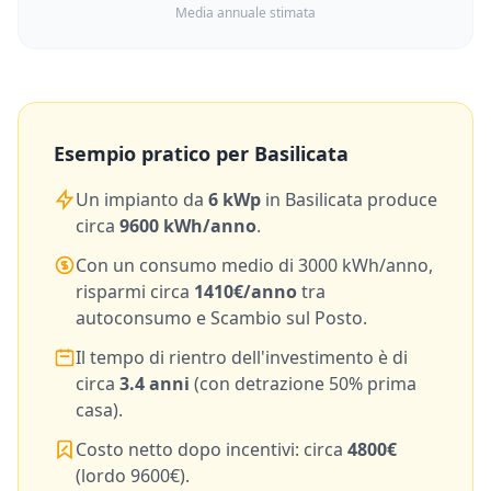
Media annuale stimata
Esempio pratico per
Basilicata
Un impianto da
6
kWp
in
Basilicata
produce
circa
9600
kWh/anno
.
Con un consumo medio di
3000
kWh/anno,
risparmi circa
1410
€/anno
tra
autoconsumo e Scambio sul Posto.
Il tempo di rientro dell'investimento è di
circa
3.4
anni
(con detrazione 50% prima
casa).
Costo netto dopo incentivi: circa
4800
€
(lordo
9600
€).