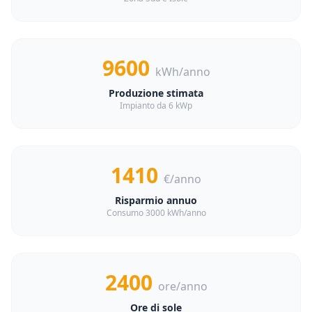
9600
kWh/anno
Produzione stimata
Impianto da 6 kWp
1410
€/anno
Risparmio annuo
Consumo 3000 kWh/anno
2400
ore/anno
Ore di sole