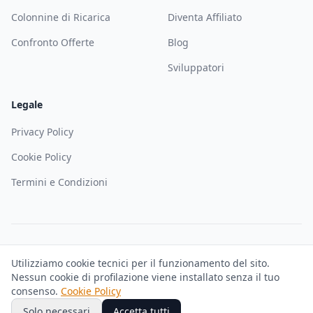
Colonnine di Ricarica
Diventa Affiliato
Confronto Offerte
Blog
Sviluppatori
Legale
Privacy Policy
Cookie Policy
Termini e Condizioni
©
2026
Solematica — Soloweb SRL. Tutti i diritti riservati. P.IVA
Utilizziamo cookie tecnici per il funzionamento del sito.
IT02927680344
Nessun cookie di profilazione viene installato senza il tuo
Trustpilot
GDPR Compliant
consenso.
Cookie Policy
Solo necessari
Accetta tutti