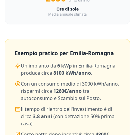
Ore di sole
Media annuale stimata
Esempio pratico per
Emilia-Romagna
Un impianto da
6
kWp
in
Emilia-Romagna
produce circa
8100
kWh/anno
.
Con un consumo medio di
3000
kWh/anno,
risparmi circa
1260
€/anno
tra
autoconsumo e Scambio sul Posto.
Il tempo di rientro dell'investimento è di
circa
3.8
anni
(con detrazione 50% prima
casa).
Costo netto dopo incentivi: circa
4800
€