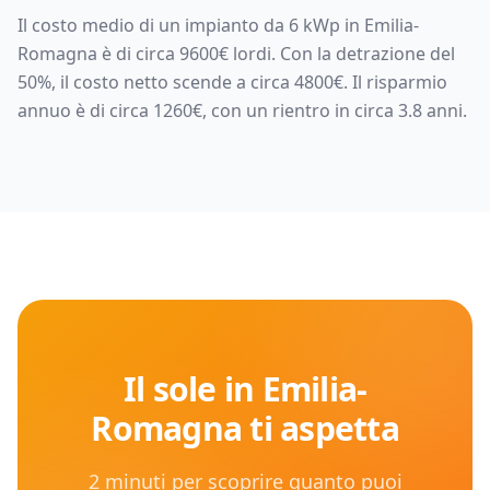
Il costo medio di un impianto da
6
kWp in
Emilia-
Romagna
è di circa
9600
€ lordi. Con la detrazione del
50%, il costo netto scende a circa
4800
€. Il risparmio
annuo è di circa
1260
€, con un rientro in circa
3.8
anni.
Il sole in
Emilia-
Romagna
ti aspetta
2 minuti per scoprire quanto puoi