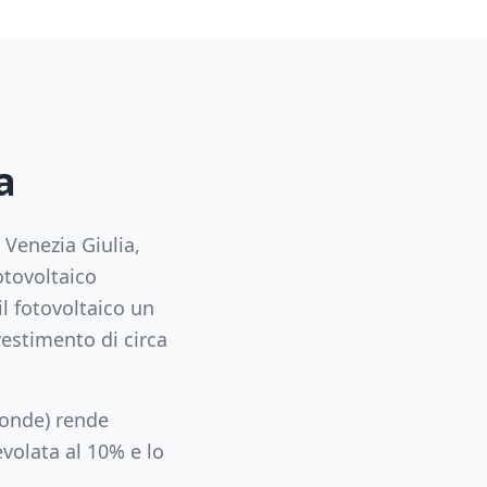
a
i Venezia Giulia
,
otovoltaico
l fotovoltaico un
estimento di circa
conde) rende
volata al 10% e lo