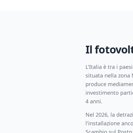
Il fotovol
L'Italia è tra i pae
situata nella zona
produce mediame
investimento parti
4
anni.
Nel 2026, la detra
l'installazione an
Scambio sul Posto 