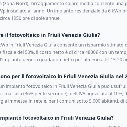
a
(zona
Nord
), l'irraggiamento solare medio consente una p
p installato all'anno. Un impianto residenziale da
6
kWp pro
circa
1950
ore di sole annue.
e il fotovoltaico in
Friuli Venezia Giulia
?
kWp in
Friuli Venezia Giulia
consente un risparmio stimato d
 fiscale del 50%, il costo netto è di circa
4800
€ con un tempo
, l'impianto genera guadagno netto per almeno altri 15-20 a
sono per il fotovoltaico in
Friuli Venezia Giulia
nel 
a un impianto fotovoltaico in
Friuli Venezia Giulia
può usufruir
prima casa (36% per le seconde), dell'IVA agevolata al 10%, 
gia immessa in rete e, per i comuni sotto 5.000 abitanti, di c
mpianto fotovoltaico in
Friuli Venezia Giulia
?