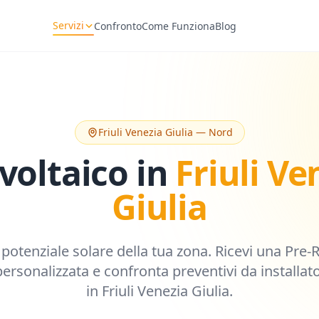
Servizi
Confronto
Come Funziona
Blog
Friuli Venezia Giulia
—
Nord
voltaico in
Friuli Ve
Giulia
l potenziale solare della tua zona. Ricevi una Pre-
ersonalizzata e confronta preventivi da installator
in
Friuli Venezia Giulia
.