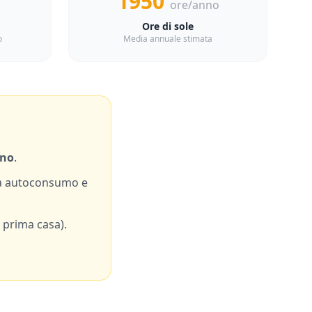
1950
ore/anno
Ore di sole
o
Media annuale stimata
no
.
a autoconsumo e
 prima casa).