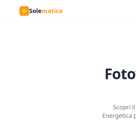
Sole
matica
Foto
Scopri i
Energetica p