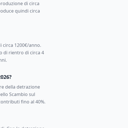
roduzione di circa
duce quindi circa
i circa
1200
€/anno.
 di rientro di circa
4
nni.
2026?
e della detrazione
dello Scambio sul
ontributi fino al 40%.