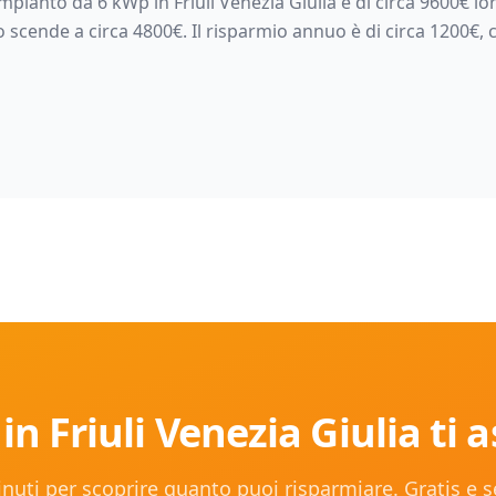
 impianto da
6
kWp in
Friuli Venezia Giulia
è di circa
9600
€ lo
to scende a circa
4800
€. Il risparmio annuo è di circa
1200
€, 
 in
Friuli Venezia Giulia
ti 
nuti per scoprire quanto puoi risparmiare. Gratis e 