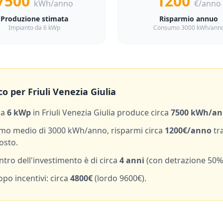
7500
1200
kWh/anno
€/anno
Produzione stimata
Risparmio annuo
Impianto da 6 kWp
Consumo 3000 kWh/ann
co per
Friuli Venezia Giulia
da
6
kWp
in
Friuli Venezia Giulia
produce circa
7500
kWh/an
mo medio di
3000
kWh/anno, risparmi circa
1200
€/anno
tr
osto.
entro dell'investimento è di circa
4
anni
(con detrazione 50%
po incentivi: circa
4800
€
(lordo
9600
€).