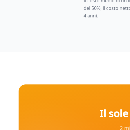
Il costo medio di un
del 50%, il costo net
4
anni.
Il sole
2 mi