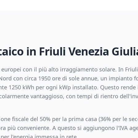
taico in
Friuli Venezia Giuli
si europei con il più alto irraggiamento solare. In
Friul
Nord
con circa
1950
ore di sole annue, un impianto f
nte
1250
kWh per ogni kWp installato. Questo rende i
colarmente vantaggioso, con tempi di rientro dell'inv
zione fiscale del 50% per la prima casa (36% per le se
cora più conveniente. A questo si aggiungono l'IVA age
per l'energia immessa in rete.