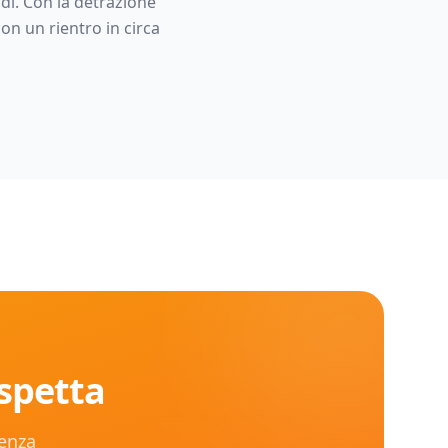
rdi. Con la detrazione
con un rientro in circa
aspetta
senza