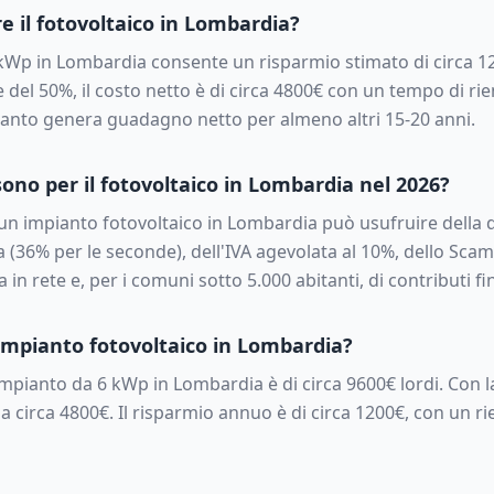
e il fotovoltaico in
Lombardia
?
kWp in
Lombardia
consente un risparmio stimato di circa
1
e del 50%, il costo netto è di circa
4800
€ con un tempo di rie
pianto genera guadagno netto per almeno altri 15-20 anni.
sono per il fotovoltaico in
Lombardia
nel 2026?
a un impianto fotovoltaico in
Lombardia
può usufruire della 
 (36% per le seconde), dell'IVA agevolata al 10%, dello Scam
in rete e, per i comuni sotto 5.000 abitanti, di contributi fi
mpianto fotovoltaico in
Lombardia
?
 impianto da
6
kWp in
Lombardia
è di circa
9600
€ lordi. Con 
 a circa
4800
€. Il risparmio annuo è di circa
1200
€, con un ri