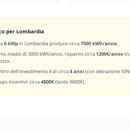
co per
Lombardia
da
6
kWp
in
Lombardia
produce circa
7500
kWh/anno
.
mo medio di
3000
kWh/anno, risparmi circa
1200
€/anno
tr
osto.
entro dell'investimento è di circa
4
anni
(con detrazione 50%
po incentivi: circa
4800
€
(lordo
9600
€).