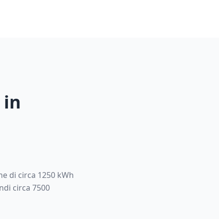
 in
e di circa
1250
kWh
di circa
7500