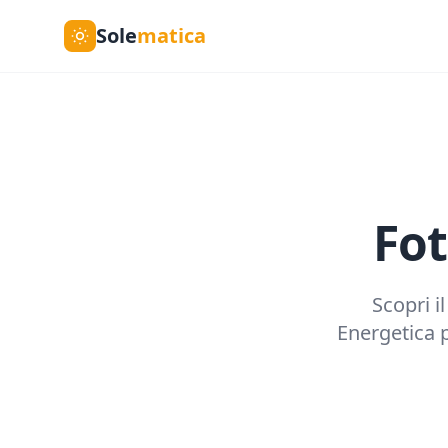
Sole
matica
Fot
Scopri i
Energetica p