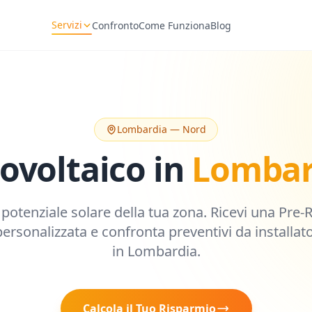
Servizi
Confronto
Come Funziona
Blog
Lombardia
—
Nord
ovoltaico in
Lombar
l potenziale solare della tua zona. Ricevi una Pre-
ersonalizzata e confronta preventivi da installator
in
Lombardia
.
Calcola il Tuo Risparmio