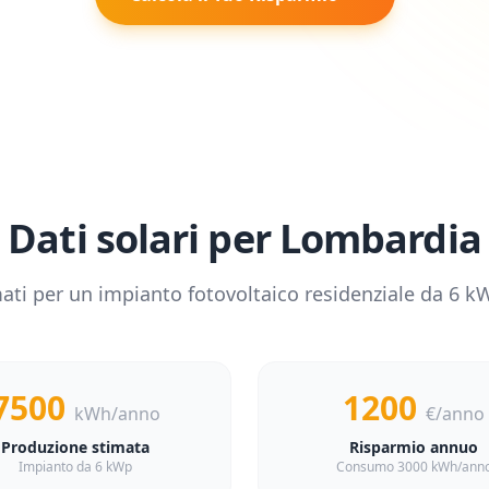
Dati solari per
Lombardia
ati per un impianto fotovoltaico residenziale da
6
kW
7500
1200
kWh/anno
€/anno
Produzione stimata
Risparmio annuo
Impianto da 6 kWp
Consumo 3000 kWh/ann