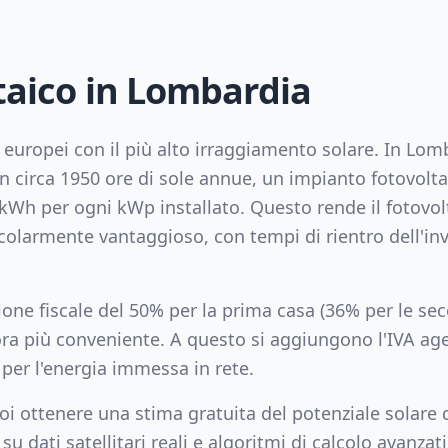
taico in
Lombardia
si europei con il più alto irraggiamento solare. In
Lomb
n circa
1950
ore di sole annue, un impianto fotovolt
kWh per ogni kWp installato. Questo rende il fotovol
colarmente vantaggioso, con tempi di rientro dell'inv
zione fiscale del 50% per la prima casa (36% per le se
cora più conveniente. A questo si aggiungono l'IVA age
per l'energia immessa in rete.
i ottenere una stima gratuita del potenziale solare d
 su dati satellitari reali e algoritmi di calcolo avanzati