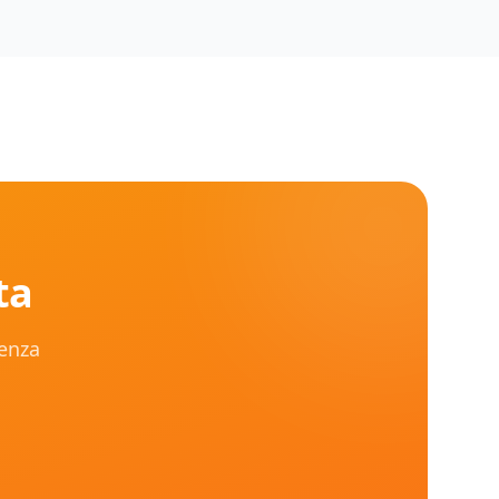
ta
senza