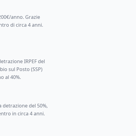
200
€/anno. Grazie
ntro di circa
4
anni.
detrazione IRPEF del
bio sul Posto (SSP)
no al 40%.
la detrazione del 50%,
entro in circa
4
anni.