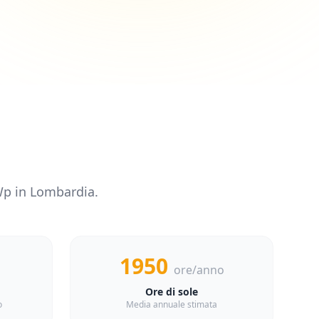
p in
Lombardia
.
1950
ore/anno
Ore di sole
o
Media annuale stimata