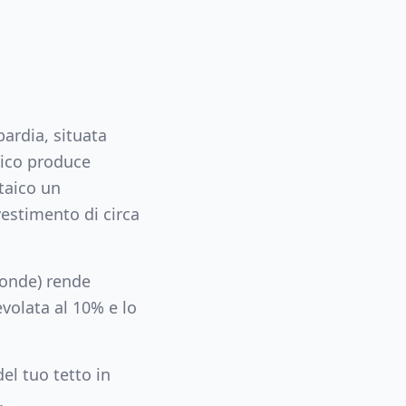
ardia
, situata
aico produce
taico un
estimento di circa
conde) rende
volata al 10% e lo
el tuo tetto in
.