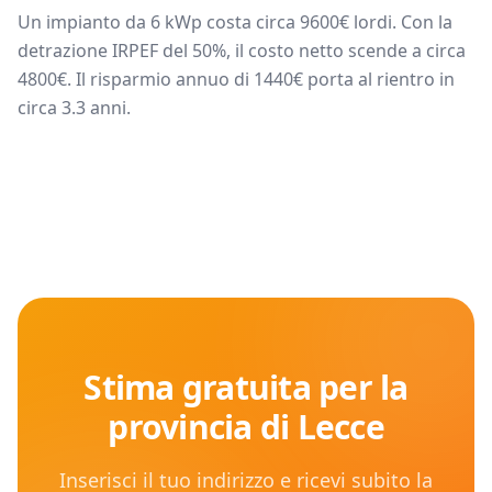
Un impianto da
6
kWp costa circa
9600
€ lordi. Con la
detrazione IRPEF del 50%, il costo netto scende a circa
4800
€. Il risparmio annuo di
1440
€ porta al rientro in
circa
3.3
anni.
Stima gratuita per la
provincia di
Lecce
Inserisci il tuo indirizzo e ricevi subito la