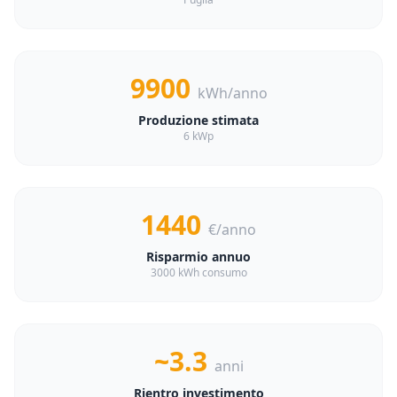
9900
kWh/anno
Produzione stimata
6 kWp
1440
€/anno
Risparmio annuo
3000 kWh consumo
~3.3
anni
Rientro investimento