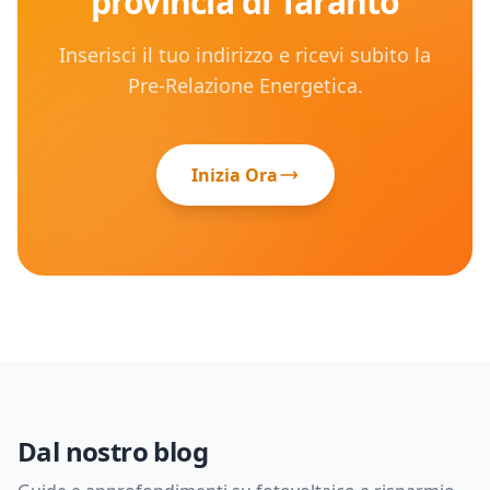
provincia di
Taranto
Inserisci il tuo indirizzo e ricevi subito la
Pre-Relazione Energetica.
Inizia Ora
Dal nostro blog