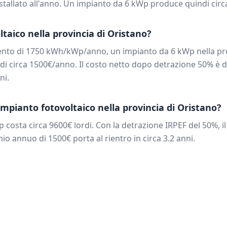
tallato all'anno. Un impianto da
6
kWp produce quindi cir
ltaico nella provincia di
Oristano
?
ento di
1750
kWh/kWp/anno, un impianto da
6
kWp nella pr
di circa
1500
€/anno. Il costo netto dopo detrazione 50% è d
ni.
mpianto fotovoltaico nella provincia di
Oristano
?
 costa circa
9600
€ lordi. Con la detrazione IRPEF del 50%, i
rmio annuo di
1500
€ porta al rientro in circa
3.2
anni.