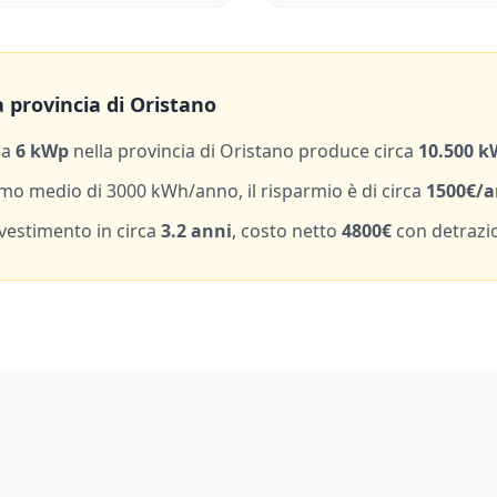
 provincia di
Oristano
da
6
kWp
nella provincia di
Oristano
produce circa
10.500
k
mo medio di
3000
kWh/anno, il risparmio è di circa
1500
€/
nvestimento in circa
3.2
anni
, costo netto
4800
€
con detrazi