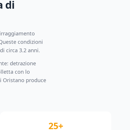
a di
n irraggiamento
Queste condizioni
di circa
3.2
anni.
nte: detrazione
lletta con lo
di
Oristano
produce
25+