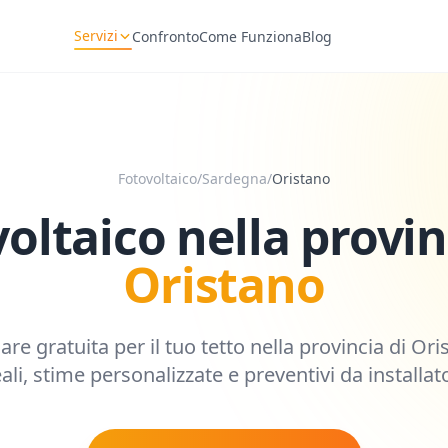
Servizi
Confronto
Come Funziona
Blog
Fotovoltaico
/
Sardegna
/
Oristano
oltaico nella provin
Oristano
lare gratuita per il tuo tetto nella provincia di
Ori
reali, stime personalizzate e preventivi da installator