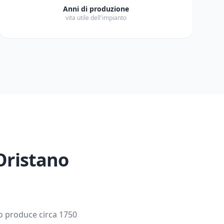
Anni di produzione
vita utile dell'impianto
Oristano
co produce circa
1750