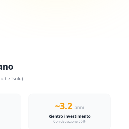
ano
ud e Isole
).
~3.2
anni
Rientro investimento
Con detrazione 50%