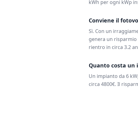
kWh per ogni kWp ins
Conviene il fotovo
Sì. Con un irraggiam
genera un risparmio 
rientro in circa
3.2
an
Quanto costa un i
Un impianto da
6
kWp
circa
4800
€. Il rispa