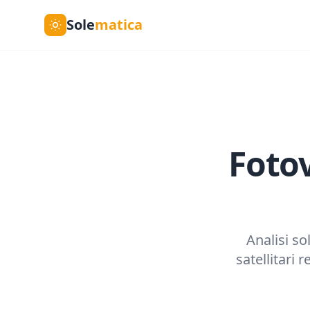
Sole
matica
Fotov
Analisi so
satellitari 