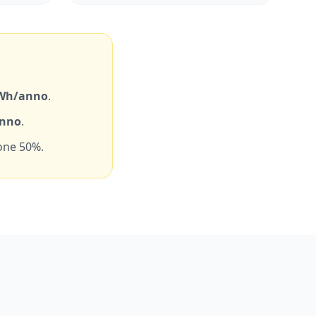
Wh/anno
.
anno
.
one 50%.