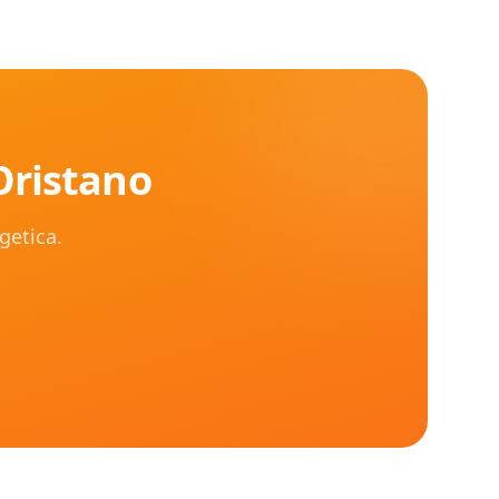
Oristano
rgetica.