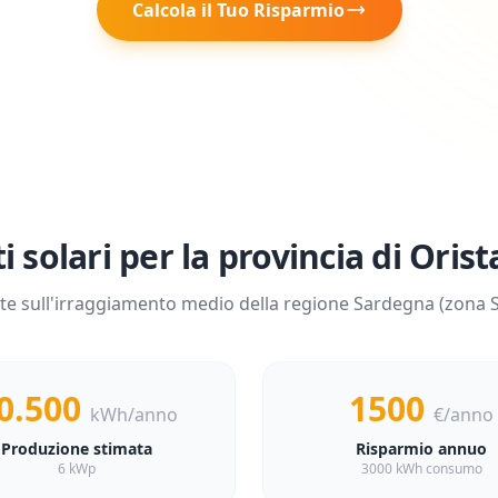
Calcola il Tuo Risparmio
i solari per la provincia di
Orist
te sull'irraggiamento medio della regione
Sardegna
(zona
S
0.500
1500
kWh/anno
€/anno
Produzione stimata
Risparmio annuo
6 kWp
3000 kWh consumo