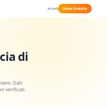
Accedi
Stima Gratuita
cia di
stano
. Dati
i verificati.