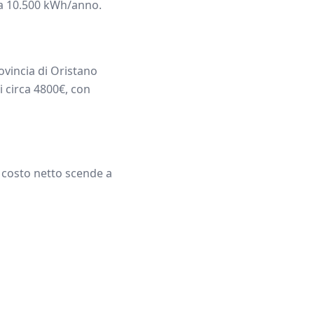
ca
10.500
kWh/anno.
ovincia di
Oristano
i circa
4800
€, con
l costo netto scende a