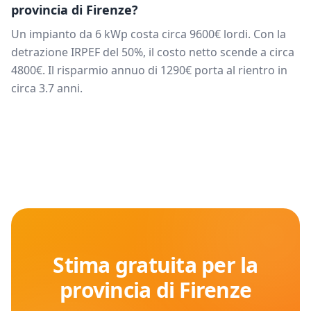
provincia di
Firenze
?
Un impianto da
6
kWp costa circa
9600
€ lordi. Con la
detrazione IRPEF del 50%, il costo netto scende a circa
4800
€. Il risparmio annuo di
1290
€ porta al rientro in
circa
3.7
anni.
Stima gratuita per la
provincia di
Firenze