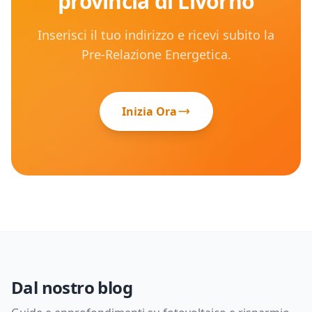
provincia di
Livorno
Inserisci il tuo indirizzo e ricevi subito la
Pre-Relazione Energetica.
Inizia Ora
Dal nostro blog