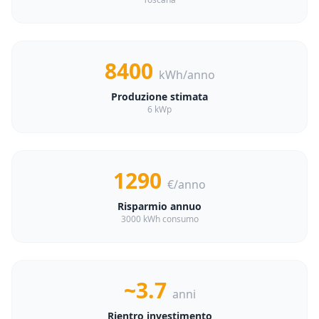
8400
kWh/anno
Produzione stimata
6 kWp
1290
€/anno
Risparmio annuo
3000 kWh consumo
~3.7
anni
Rientro investimento