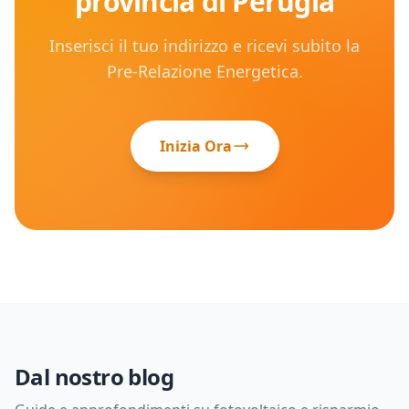
provincia di
Perugia
Inserisci il tuo indirizzo e ricevi subito la
Pre-Relazione Energetica.
Inizia Ora
Dal nostro blog