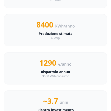
8400
kWh/anno
Produzione stimata
6 kWp
1290
€/anno
Risparmio annuo
3000 kWh consumo
~3.7
anni
Rientro investimento