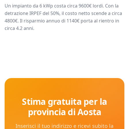
Un impianto da
6
kWp costa circa
9600
€ lordi. Con la
detrazione IRPEF del 50%, il costo netto scende a circa
4800
€. Il risparmio annuo di
1140
€ porta al rientro in
circa
4.2
anni.
Stima gratuita per la
provincia di
Aosta
Inserisci il tuo indirizzo e ricevi subito la