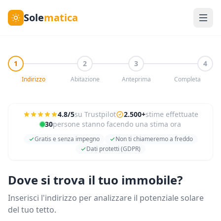
Sole
matica
1
2
3
4
Indirizzo
Abitazione
Anteprima
Completa
4.8/5
su Trustpilot
2.500+
stime effettuate
30
persone stanno facendo una stima ora
Gratis e senza impegno
Non ti chiameremo a freddo
Dati protetti (GDPR)
Dove si trova il tuo immobile?
Inserisci l'indirizzo per analizzare il potenziale solare
del tuo tetto.