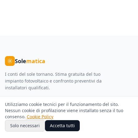
Sole
matica
I conti del sole tornano. Stima gratuita del tuo
impianto fotovoltaico e confronto preventivi da
installatori qualificati.
Servizi
Azienda
Utilizziamo cookie tecnici per il funzionamento del sito.
Nessun cookie di profilazione viene installato senza il tuo
Fotovoltaico
Chi Siamo
consenso.
Cookie Policy
Solo necessari
Accetta tutti
Pompe di Calore
Come Funziona