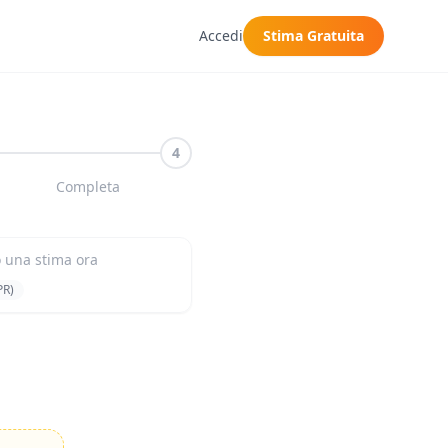
Accedi
Stima Gratuita
4
Completa
 una stima ora
PR)