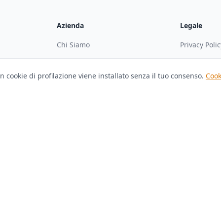
Azienda
Legale
Chi Siamo
Privacy Polic
Come Funziona
Cookie Polic
n cookie di profilazione viene installato senza il tuo consenso.
Cook
Guida Completa
Termini e Co
Partner
ca
Diventa Affiliato
Blog
Sviluppatori
2927680344