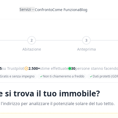
Servizi
Confronto
Come Funziona
Blog
2
3
Abitazione
Anteprima
5
su Trustpilot
2.500+
stime effettuate
30
persone stanno facendo
Gratis e senza impegno
Non ti chiameremo a freddo
Dati protetti (GD
 si trova il tuo immobile?
 l'indirizzo per analizzare il potenziale solare del tuo tetto.