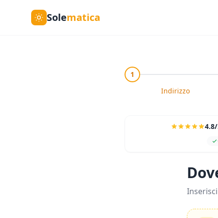
Sole
matica
1
Indirizzo
4.8/
Dove
Inserisci