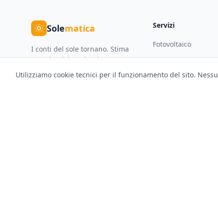
Servizi
Sole
matica
Fotovoltaico
I conti del sole tornano. Stima
gratuita del tuo impianto
Pompe di Calore
fotovoltaico e confronto
Utilizziamo cookie tecnici per il funzionamento del sito. Nessu
Caldaie
preventivi da installatori
qualificati.
VMC
Colonnine di Ricari
Confronto Offerte
©
2026
Solematica — Soloweb SRL. Tutti i diritti riservati. P.IVA IT0