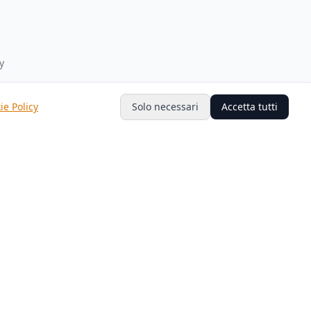
y
y
ie Policy
Solo necessari
Accetta tutti
ndizioni
Trustpilot
GDPR Compliant