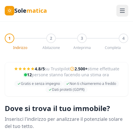
Sole
matica
1
2
3
4
Indirizzo
Abitazione
Anteprima
Completa
4.8/5
su Trustpilot
2.500+
stime effettuate
12
persone stanno facendo una stima ora
Gratis e senza impegno
Non ti chiameremo a freddo
Dati protetti (GDPR)
Dove si trova il tuo immobile?
Inserisci l'indirizzo per analizzare il potenziale solare
del tuo tetto.