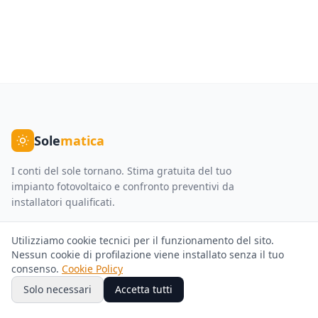
Sole
matica
I conti del sole tornano. Stima gratuita del tuo
impianto fotovoltaico e confronto preventivi da
installatori qualificati.
Servizi
Azienda
Utilizziamo cookie tecnici per il funzionamento del sito.
Nessun cookie di profilazione viene installato senza il tuo
Fotovoltaico
Chi Siamo
consenso.
Cookie Policy
Solo necessari
Accetta tutti
Pompe di Calore
Come Funziona