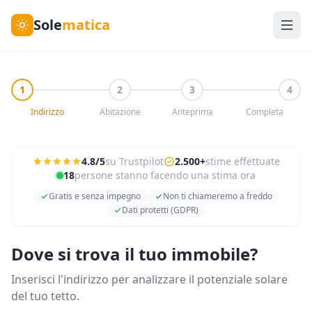
Sole
matica
1
2
3
4
Indirizzo
Abitazione
Anteprima
Completa
4.8/5
su Trustpilot
2.500+
stime effettuate
18
persone stanno facendo una stima ora
Gratis e senza impegno
Non ti chiameremo a freddo
Dati protetti (GDPR)
Dove si trova il tuo immobile?
Inserisci l'indirizzo per analizzare il potenziale solare
del tuo tetto.