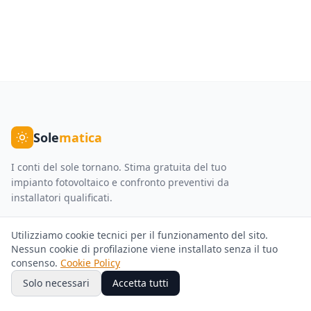
Sole
matica
I conti del sole tornano. Stima gratuita del tuo
impianto fotovoltaico e confronto preventivi da
installatori qualificati.
Servizi
Azienda
Utilizziamo cookie tecnici per il funzionamento del sito.
Nessun cookie di profilazione viene installato senza il tuo
Fotovoltaico
Chi Siamo
consenso.
Cookie Policy
Solo necessari
Accetta tutti
Pompe di Calore
Come Funziona