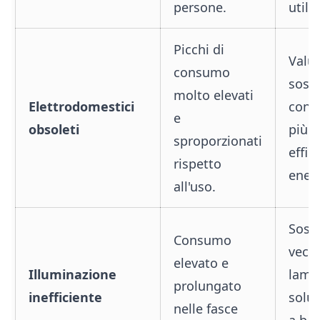
persone.
utiliz
Picchi di
Valut
consumo
sosti
molto elevati
Elettrodomestici
con 
e
obsoleti
più a
sproporzionati
effic
rispetto
energ
all'uso.
Sosti
Consumo
vecc
elevato e
Illuminazione
lamp
prolungato
inefficiente
soluz
nelle fasce
a ba