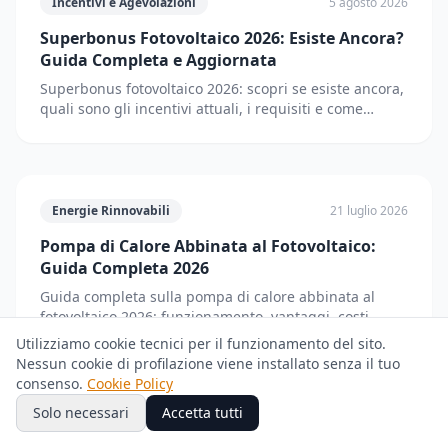
Incentivi e Agevolazioni
5 agosto 2026
Superbonus Fotovoltaico 2026: Esiste Ancora?
Guida Completa e Aggiornata
Superbonus fotovoltaico 2026: scopri se esiste ancora,
quali sono gli incentivi attuali, i requisiti e come
accedere. Guida completa e aggiornata.
Energie Rinnovabili
21 luglio 2026
Pompa di Calore Abbinata al Fotovoltaico:
Guida Completa 2026
Guida completa sulla pompa di calore abbinata al
fotovoltaico 2026: funzionamento, vantaggi, costi,
incentivi, dimensionamento e consigli pratici per
Utilizziamo cookie tecnici per il funzionamento del sito.
risparmiare fino all'80% in energia.
Nessun cookie di profilazione viene installato senza il tuo
consenso.
Cookie Policy
Solo necessari
Accetta tutti
fotovoltaico
14 luglio 2026