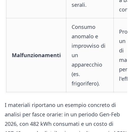
serali.
cons
Consumo
Prog
anomalo e
un i
improvviso di
di
Malfunzionamenti
un
manu
apparecchio
per v
(es.
l'effi
frigorifero).
I materiali riportano un esempio concreto di
analisi per fasce orarie: in un periodo Gen-Feb
2026, con 482 kWh consumati e un costo di