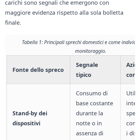
carichi sono segnali che emergono con
maggiore evidenza rispetto alla sola bolletta
finale.
Tabella 1: Principali sprechi domestici e come individua
monitoraggio.
Segnale
Azio
Fonte dello spreco
tipico
corr
Consumo di
Utili
base costante
intel
Stand-by dei
durante la
speg
dispositivi
notte o in
comp
assenza di
i dis