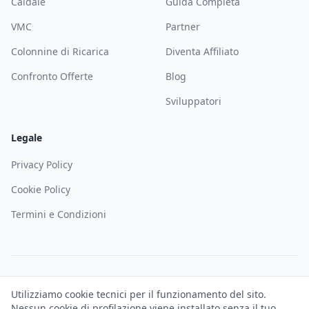
Caldaie
Guida Completa
VMC
Partner
Colonnine di Ricarica
Diventa Affiliato
Confronto Offerte
Blog
Sviluppatori
Legale
Privacy Policy
Cookie Policy
Termini e Condizioni
©
2026
Solematica — Soloweb SRL. Tutti i diritti riservati. P.IVA
Utilizziamo cookie tecnici per il funzionamento del sito.
IT02927680344
Nessun cookie di profilazione viene installato senza il tuo