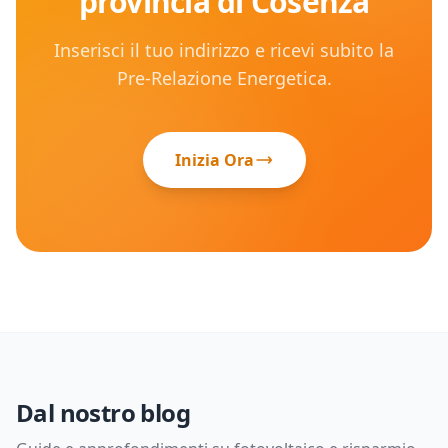
provincia di
Cosenza
Inserisci il tuo indirizzo e ricevi subito la
Pre-Relazione Energetica.
Inizia Ora
Dal nostro blog