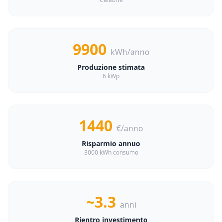
9900
kWh/anno
Produzione stimata
6 kWp
1440
€/anno
Risparmio annuo
3000 kWh consumo
~3.3
anni
Rientro investimento