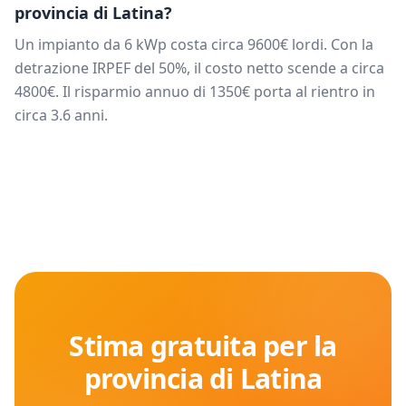
provincia di
Latina
?
Un impianto da
6
kWp costa circa
9600
€ lordi. Con la
detrazione IRPEF del 50%, il costo netto scende a circa
4800
€. Il risparmio annuo di
1350
€ porta al rientro in
circa
3.6
anni.
Stima gratuita per la
provincia di
Latina