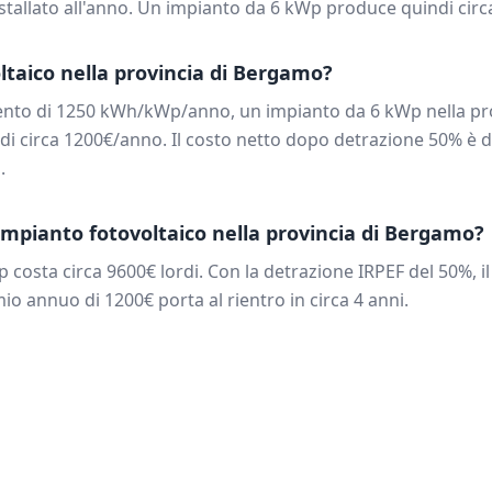
tallato all'anno. Un impianto da
6
kWp produce quindi cir
ltaico nella provincia di
Bergamo
?
ento di
1250
kWh/kWp/anno, un impianto da
6
kWp nella pr
di circa
1200
€/anno. Il costo netto dopo detrazione 50% è d
.
mpianto fotovoltaico nella provincia di
Bergamo
?
 costa circa
9600
€ lordi. Con la detrazione IRPEF del 50%, i
rmio annuo di
1200
€ porta al rientro in circa
4
anni.