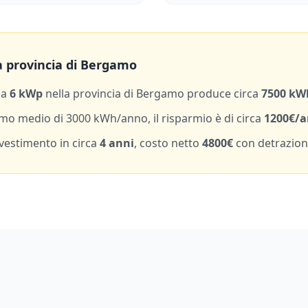
 provincia di
Bergamo
da
6
kWp
nella provincia di
Bergamo
produce circa
7500
kW
mo medio di
3000
kWh/anno, il risparmio è di circa
1200
€/
nvestimento in circa
4
anni
, costo netto
4800
€
con detrazion