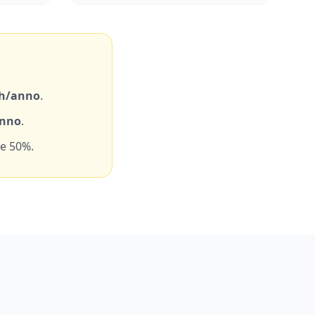
h/anno
.
anno
.
e 50%.