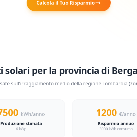
Calcola il Tuo Risparmio
i solari per la provincia di
Berg
sate sull'irraggiamento medio della regione
Lombardia
(zo
7500
1200
kWh/anno
€/anno
Produzione stimata
Risparmio annuo
6 kWp
3000 kWh consumo