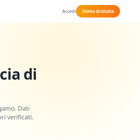
Accedi
Stima Gratuita
cia di
gamo
. Dati
i verificati.