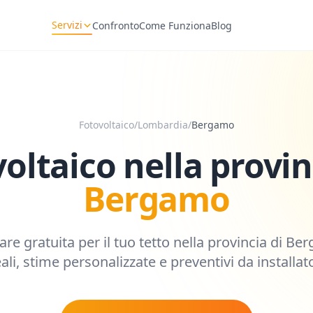
Servizi
Confronto
Come Funziona
Blog
Fotovoltaico
/
Lombardia
/
Bergamo
oltaico nella provin
Bergamo
are gratuita per il tuo tetto nella provincia di
Ber
reali, stime personalizzate e preventivi da installator