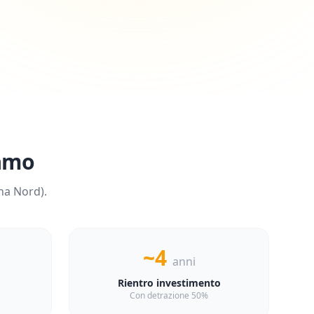
amo
na
Nord
).
~4
anni
Rientro investimento
Con detrazione 50%