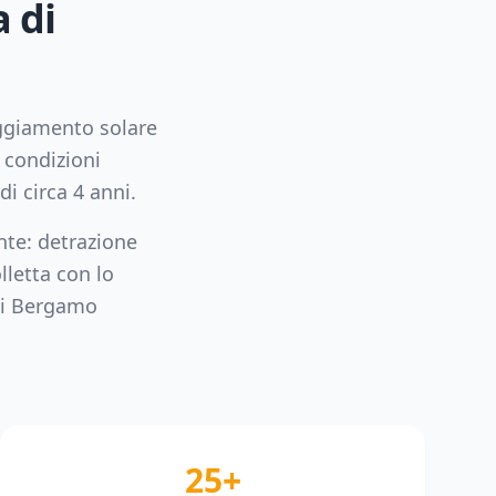
a di
raggiamento solare
 condizioni
di circa
4
anni.
nte: detrazione
lletta con lo
di
Bergamo
25+