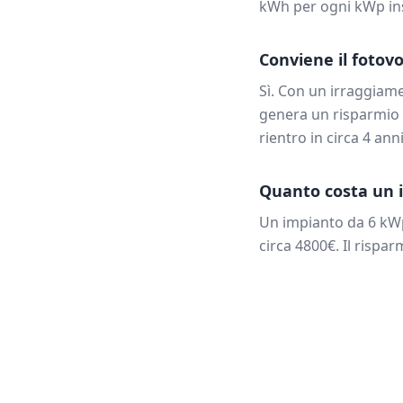
kWh per ogni kWp ins
Conviene il fotovo
Sì. Con un irraggiam
genera un risparmio 
rientro in circa
4
anni
Quanto costa un i
Un impianto da
6
kWp
circa
4800
€. Il rispa