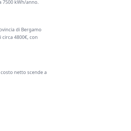
ca
7500
kWh/anno.
ovincia di
Bergamo
i circa
4800
€, con
l costo netto scende a