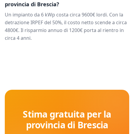
provincia di
Brescia
?
Un impianto da
6
kWp costa circa
9600
€ lordi. Con la
detrazione IRPEF del 50%, il costo netto scende a circa
4800
€. Il risparmio annuo di
1200
€ porta al rientro in
circa
4
anni.
Stima gratuita per la
provincia di
Brescia