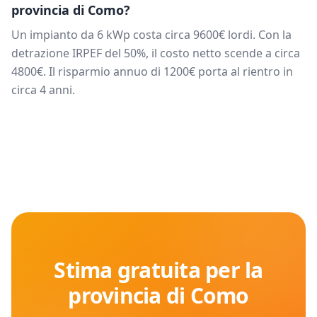
provincia di
Como
?
Un impianto da
6
kWp costa circa
9600
€ lordi. Con la
detrazione IRPEF del 50%, il costo netto scende a circa
4800
€. Il risparmio annuo di
1200
€ porta al rientro in
circa
4
anni.
Stima gratuita per la
provincia di
Como