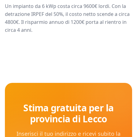
Un impianto da
6
kWp costa circa
9600
€ lordi. Con la
detrazione IRPEF del 50%, il costo netto scende a circa
4800
€. Il risparmio annuo di
1200
€ porta al rientro in
circa
4
anni.
Stima gratuita per la
provincia di
Lecco
Inserisci il tuo indirizzo e ricevi subito la