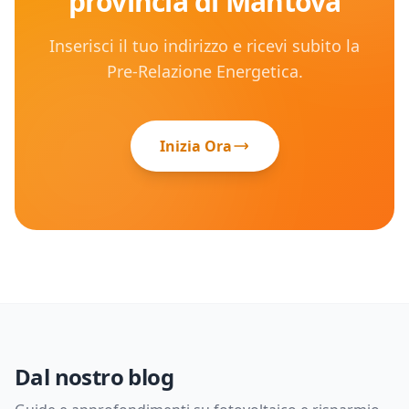
provincia di
Mantova
Inserisci il tuo indirizzo e ricevi subito la
Pre-Relazione Energetica.
Inizia Ora
Dal nostro blog