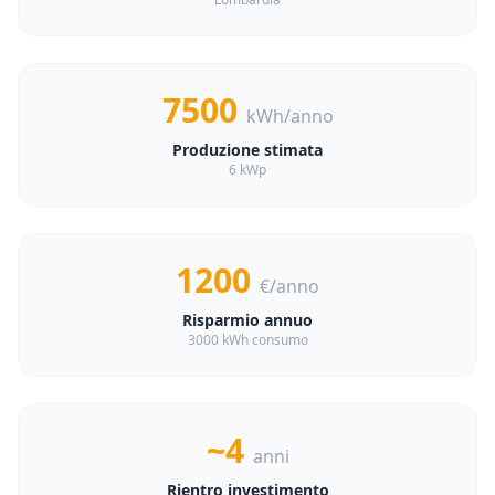
7500
kWh/anno
Produzione stimata
6 kWp
1200
€/anno
Risparmio annuo
3000 kWh consumo
~4
anni
Rientro investimento