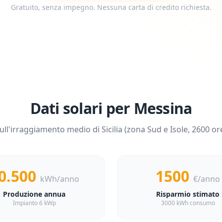
Gratuito, senza impegno. Nessuna carta di credito richiesta.
Dati solari per
Messina
ull'irraggiamento medio di
Sicilia
(zona
Sud e Isole
,
2600
ore
0.500
1500
kWh/anno
€/anno
Produzione annua
Risparmio stimato
Impianto 6 kWp
3000 kWh consumo