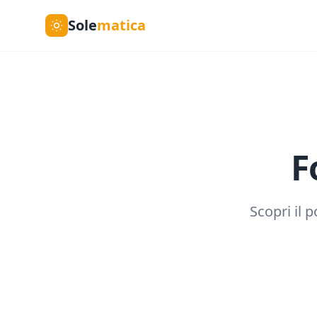
Sole
matica
F
Scopri il 