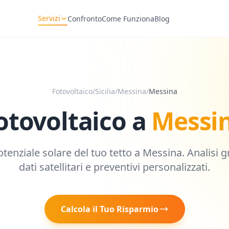
Servizi
Confronto
Come Funziona
Blog
Fotovoltaico
/
Sicilia
/
Messina
/
Messina
otovoltaico a
Messi
potenziale solare del tuo tetto a
Messina
. Analisi 
dati satellitari e preventivi personalizzati.
Calcola il Tuo Risparmio