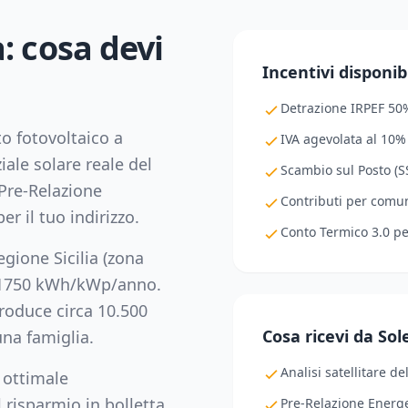
a
: cosa devi
Incentivi disponibi
Detrazione IRPEF 50
to fotovoltaico a
IVA agevolata al 10%
iale solare reale del
Scambio sul Posto (SS
Pre-Relazione
Contributi per comuni
er il tuo indirizzo.
Conto Termico 3.0 p
regione
Sicilia
(zona
1750
kWh/kWp/anno.
oduce circa
10.500
Cosa ricevi da So
na famiglia.
Analisi satellitare de
 ottimale
 risparmio in bolletta,
Pre-Relazione Energe