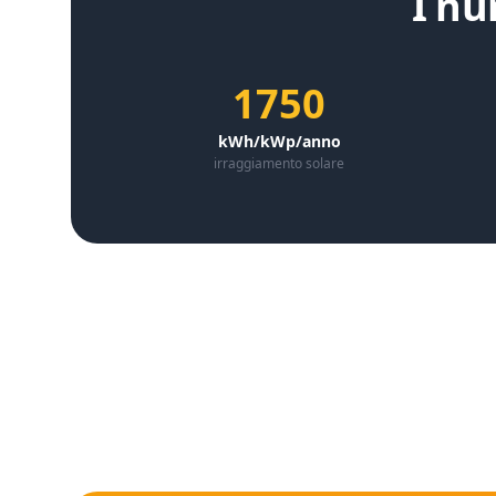
I nu
1750
kWh/kWp/anno
irraggiamento solare