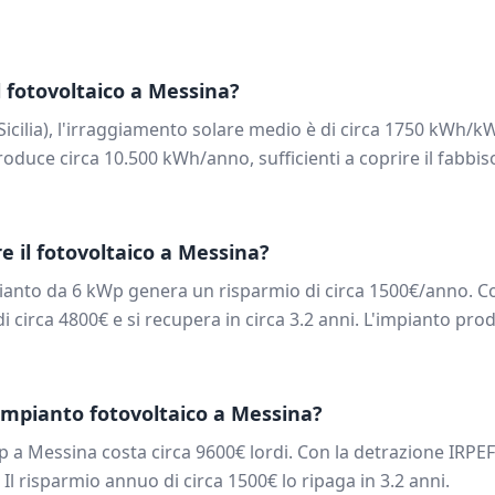
 fotovoltaico a
Messina
?
Sicilia
), l'irraggiamento solare medio è di circa
1750
kWh/kW
oduce circa
10.500
kWh/anno, sufficienti a coprire il fabbi
e il fotovoltaico a
Messina
?
pianto da
6
kWp genera un risparmio di circa
1500
€/anno. Co
di circa
4800
€ e si recupera in circa
3.2
anni. L'impianto prod
impianto fotovoltaico a
Messina
?
p a
Messina
costa circa
9600
€ lordi. Con la detrazione IRPEF
. Il risparmio annuo di circa
1500
€ lo ripaga in
3.2
anni.