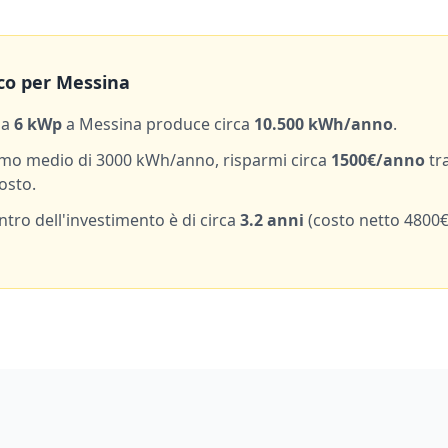
co per
Messina
da
6
kWp
a
Messina
produce circa
10.500
kWh/anno
.
mo medio di
3000
kWh/anno, risparmi circa
1500
€/anno
tr
osto.
entro dell'investimento è di circa
3.2
anni
(costo netto
4800
€