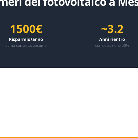
meri del fotovoltaico a
Mes
1500€
~3.2
Risparmio/anno
Anni rientro
stima con autoconsumo
con detrazione 50%