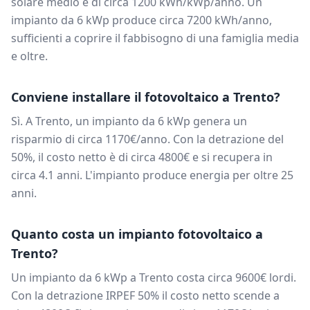
solare medio è di circa
1200
kWh/kWp/anno. Un
impianto da
6
kWp produce circa
7200
kWh/anno,
sufficienti a coprire il fabbisogno di una famiglia media
e oltre.
Conviene installare il fotovoltaico a
Trento
?
Sì. A
Trento
, un impianto da
6
kWp genera un
risparmio di circa
1170
€/anno. Con la detrazione del
50%, il costo netto è di circa
4800
€ e si recupera in
circa
4.1
anni. L'impianto produce energia per oltre 25
anni.
Quanto costa un impianto fotovoltaico a
Trento
?
Un impianto da
6
kWp a
Trento
costa circa
9600
€ lordi.
Con la detrazione IRPEF 50% il costo netto scende a