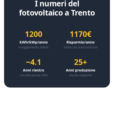
I numeri del
fotovoltaico a
Trento
1200
1170€
kWh/kWp/anno
Risparmio/anno
irraggiamento solare
stima con autoconsumo
~4.1
25+
Anni rientro
Anni produzione
con detrazione 50%
durata impianto