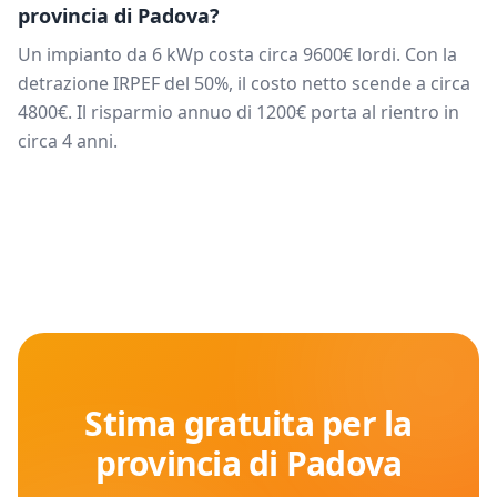
provincia di
Padova
?
Un impianto da
6
kWp costa circa
9600
€ lordi. Con la
detrazione IRPEF del 50%, il costo netto scende a circa
4800
€. Il risparmio annuo di
1200
€ porta al rientro in
circa
4
anni.
Stima gratuita per la
provincia di
Padova