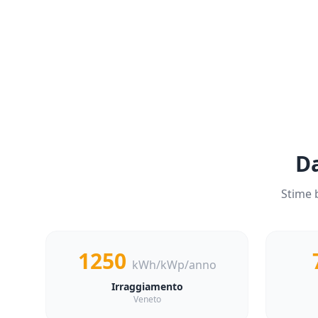
Da
Stime 
1250
kWh/kWp/anno
Irraggiamento
Veneto