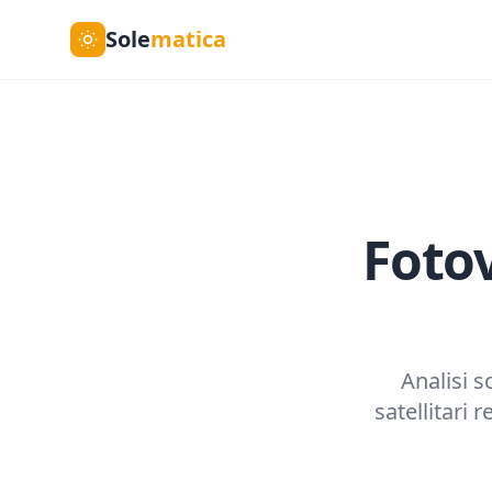
Sole
matica
Fotov
Analisi s
satellitari 