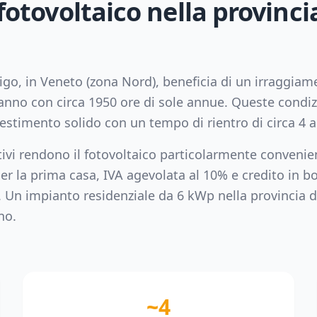
 fotovoltaico nella provinci
igo
, in
Veneto
(zona
Nord
), beneficia di un irraggia
nno con circa
1950
ore di sole annue. Queste condiz
vestimento solido con un tempo di rientro di circa
4
a
tivi rendono il fotovoltaico particolarmente convenie
er la prima casa, IVA agevolata al 10% e credito in bo
. Un impianto residenziale da
6
kWp nella provincia 
no.
~4