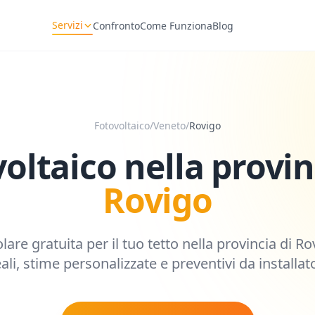
Servizi
Confronto
Come Funziona
Blog
Fotovoltaico
/
Veneto
/
Rovigo
oltaico nella provin
Rovigo
olare gratuita per il tuo tetto nella provincia di
Ro
reali, stime personalizzate e preventivi da installator