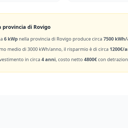
 provincia di
Rovigo
da
6
kWp
nella provincia di
Rovigo
produce circa
7500
kWh/
mo medio di
3000
kWh/anno, il risparmio è di circa
1200
€/
nvestimento in circa
4
anni
, costo netto
4800
€
con detrazion