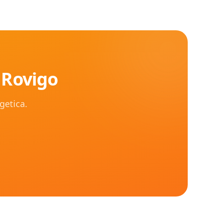
i
Rovigo
rgetica.