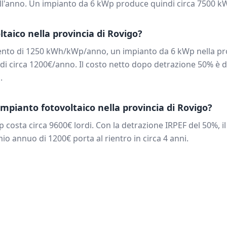
all'anno. Un impianto da
6
kWp produce quindi circa
7500
kW
ltaico nella provincia di
Rovigo
?
ento di
1250
kWh/kWp/anno, un impianto da
6
kWp nella pr
di circa
1200
€/anno. Il costo netto dopo detrazione 50% è d
.
mpianto fotovoltaico nella provincia di
Rovigo
?
 costa circa
9600
€ lordi. Con la detrazione IRPEF del 50%, i
rmio annuo di
1200
€ porta al rientro in circa
4
anni.