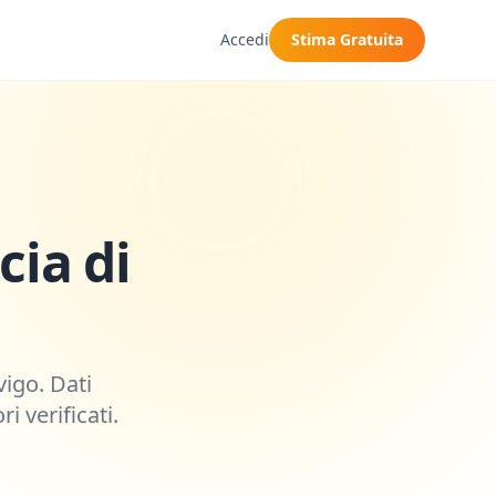
Accedi
Stima Gratuita
cia di
vigo
. Dati
i verificati.