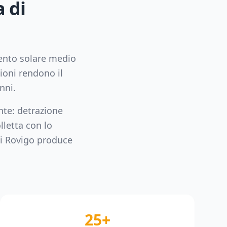
a di
mento solare medio
ioni rendono il
nni.
nte: detrazione
lletta con lo
di
Rovigo
produce
25+