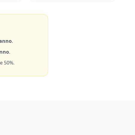
anno
.
anno
.
e 50%.