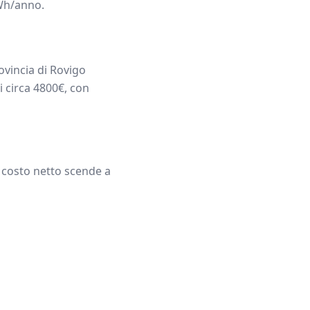
h/anno.
ovincia di
Rovigo
i circa
4800
€, con
l costo netto scende a