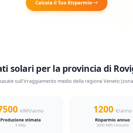
Calcola il Tuo Risparmio
ti solari per la provincia di
Rovi
basate sull'irraggiamento medio della regione
Veneto
(zon
7500
1200
kWh/anno
€/anno
Produzione stimata
Risparmio annuo
6 kWp
3000 kWh consumo