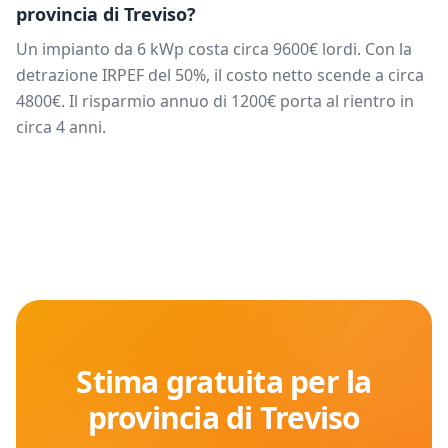
provincia di
Treviso
?
Un impianto da
6
kWp costa circa
9600
€ lordi. Con la
detrazione IRPEF del 50%, il costo netto scende a circa
4800
€. Il risparmio annuo di
1200
€ porta al rientro in
circa
4
anni.
Stima gratuita per la
provincia di
Treviso