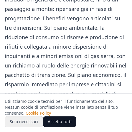
passaggio a monte: ripensare già in fase di
progettazione. I benefici vengono articolati su
tre dimensioni. Sul piano ambientale, la
riduzione di consumo di risorse e produzione di
rifiuti è collegata a minore dispersione di
inquinanti e a minori emissioni di gas serra, con
un richiamo al ruolo delle energie rinnovabili nel
pacchetto di transizione. Sul piano economico, il
risparmio immediato per imprese e cittadini si
combina con la creazione di nuovi modelli di
Utilizziamo cookie tecnici per il funzionamento del sito.
business e mercati, che possono sostenere
Nessun cookie di profilazione viene installato senza il tuo
innovazione e occupazione. Sul piano sociale, un
consenso.
Cookie Policy
ambiente più pulito e una riduzione di rifiuti e
Solo necessari
Accetta tutti
discariche vengono associati a miglioramenti di