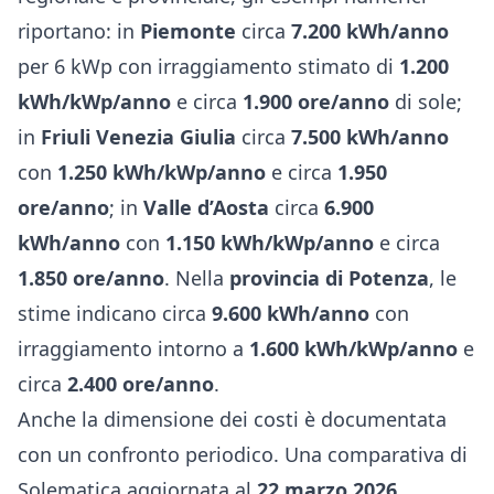
riportano: in
Piemonte
circa
7.200 kWh/anno
per 6 kWp con irraggiamento stimato di
1.200
kWh/kWp/anno
e circa
1.900 ore/anno
di sole;
in
Friuli Venezia Giulia
circa
7.500 kWh/anno
con
1.250 kWh/kWp/anno
e circa
1.950
ore/anno
; in
Valle d’Aosta
circa
6.900
kWh/anno
con
1.150 kWh/kWp/anno
e circa
1.850 ore/anno
. Nella
provincia di Potenza
, le
stime indicano circa
9.600 kWh/anno
con
irraggiamento intorno a
1.600 kWh/kWp/anno
e
circa
2.400 ore/anno
.
Anche la dimensione dei costi è documentata
con un confronto periodico. Una comparativa di
Solematica aggiornata al
22 marzo 2026