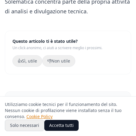
Solematica concentra parte della propria attività
di analisi e divulgazione tecnica.
Questo articolo ti è stato utile?
Un click anonimo, ci aiuti a scrivere meglio i prossimi.
👍
Sì, utile
👎
Non utile
SCRITTO DA
Utilizziamo cookie tecnici per il funzionamento del sito.
RS
Redazione Solematica
Nessun cookie di profilazione viene installato senza il tuo
consenso.
Cookie Policy
Solo necessari
Accetta tutti