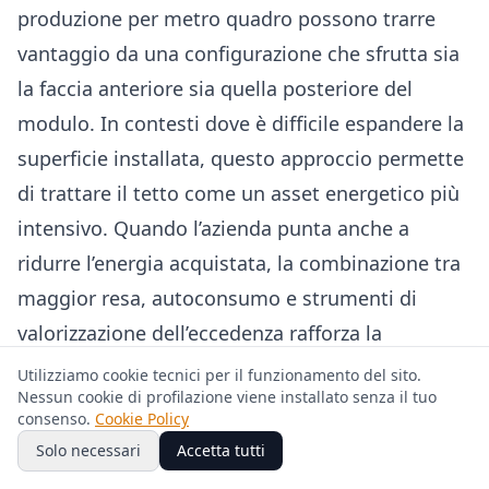
produzione per metro quadro possono trarre
vantaggio da una configurazione che sfrutta sia
la faccia anteriore sia quella posteriore del
modulo. In contesti dove è difficile espandere la
superficie installata, questo approccio permette
di trattare il tetto come un asset energetico più
intensivo. Quando l’azienda punta anche a
ridurre l’energia acquistata, la combinazione tra
maggior resa, autoconsumo e strumenti di
valorizzazione dell’eccedenza rafforza la
sostenibilità economica del progetto.
Utilizziamo cookie tecnici per il funzionamento del sito.
Nessun cookie di profilazione viene installato senza il tuo
consenso.
Cookie Policy
Esempio pratico: un’azienda
Solo necessari
Accetta tutti
manifatturiera nel Nord Italia