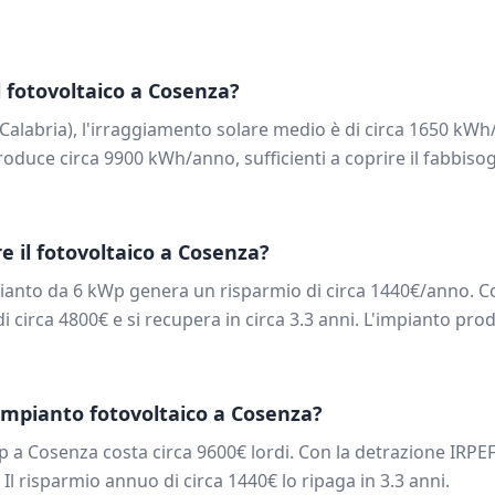
 fotovoltaico a
Cosenza
?
Calabria
), l'irraggiamento solare medio è di circa
1650
kWh/
oduce circa
9900
kWh/anno, sufficienti a coprire il fabbiso
e il fotovoltaico a
Cosenza
?
pianto da
6
kWp genera un risparmio di circa
1440
€/anno. Co
di circa
4800
€ e si recupera in circa
3.3
anni. L'impianto prod
impianto fotovoltaico a
Cosenza
?
p a
Cosenza
costa circa
9600
€ lordi. Con la detrazione IRPE
. Il risparmio annuo di circa
1440
€ lo ripaga in
3.3
anni.