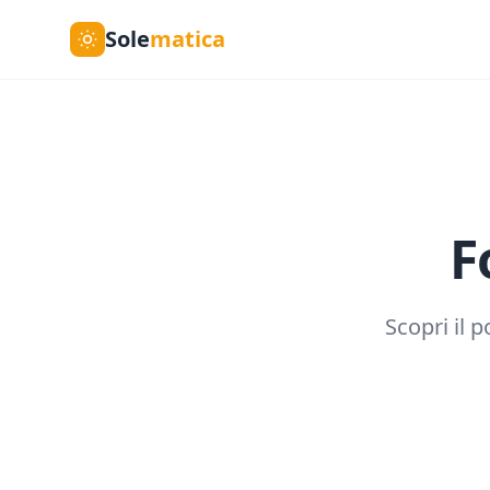
Sole
matica
F
Scopri il p