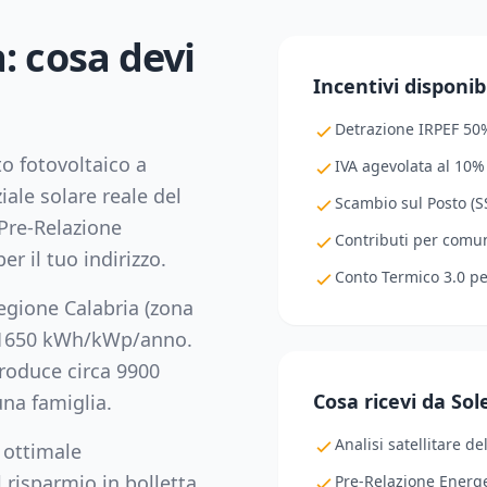
a
: cosa devi
Incentivi disponibi
Detrazione IRPEF 50
to fotovoltaico a
IVA agevolata al 10%
iale solare reale del
Scambio sul Posto (SS
Pre-Relazione
Contributi per comuni
er il tuo indirizzo.
Conto Termico 3.0 p
regione
Calabria
(zona
1650
kWh/kWp/anno.
oduce circa
9900
Cosa ricevi da So
na famiglia.
Analisi satellitare de
 ottimale
 risparmio in bolletta,
Pre-Relazione Energe