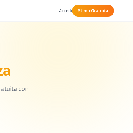
Accedi
Stima Gratuita
za
gratuita con