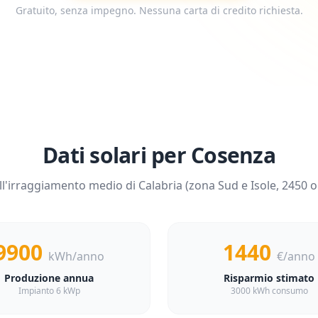
Gratuito, senza impegno. Nessuna carta di credito richiesta.
Dati solari per
Cosenza
ll'irraggiamento medio di
Calabria
(zona
Sud e Isole
,
2450
or
9900
1440
kWh/anno
€/anno
Produzione annua
Risparmio stimato
Impianto 6 kWp
3000 kWh consumo