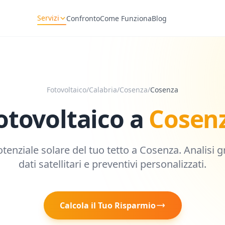
Servizi
Confronto
Come Funziona
Blog
Fotovoltaico
/
Calabria
/
Cosenza
/
Cosenza
otovoltaico a
Cosen
otenziale solare del tuo tetto a
Cosenza
. Analisi 
dati satellitari e preventivi personalizzati.
Calcola il Tuo Risparmio