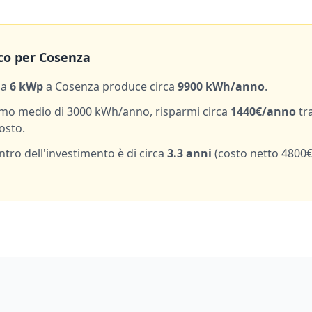
co per
Cosenza
da
6
kWp
a
Cosenza
produce circa
9900
kWh/anno
.
mo medio di
3000
kWh/anno, risparmi circa
1440
€/anno
tr
osto.
entro dell'investimento è di circa
3.3
anni
(costo netto
4800
€