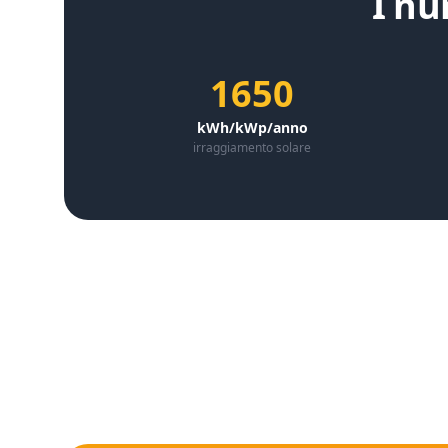
I nu
1650
kWh/kWp/anno
irraggiamento solare