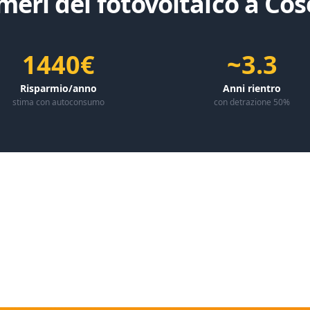
meri del fotovoltaico a
Cos
1440€
~3.3
Risparmio/anno
Anni rientro
stima con autoconsumo
con detrazione 50%