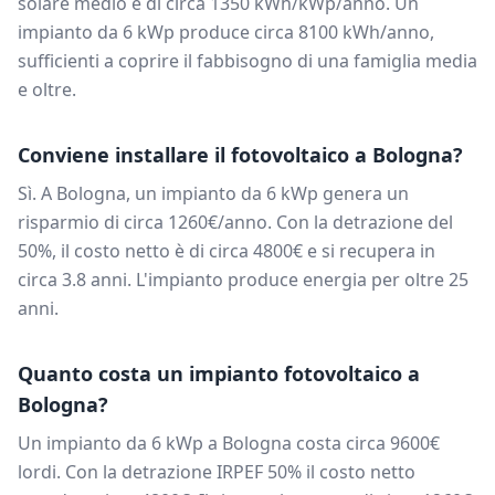
solare medio è di circa
1350
kWh/kWp/anno. Un
impianto da
6
kWp produce circa
8100
kWh/anno,
sufficienti a coprire il fabbisogno di una famiglia media
e oltre.
Conviene installare il fotovoltaico a
Bologna
?
Sì. A
Bologna
, un impianto da
6
kWp genera un
risparmio di circa
1260
€/anno. Con la detrazione del
50%, il costo netto è di circa
4800
€ e si recupera in
circa
3.8
anni. L'impianto produce energia per oltre 25
anni.
Quanto costa un impianto fotovoltaico a
Bologna
?
Un impianto da
6
kWp a
Bologna
costa circa
9600
€
lordi. Con la detrazione IRPEF 50% il costo netto