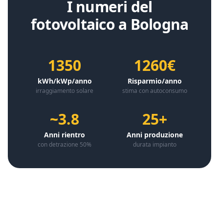
I numeri del
fotovoltaico a
Bologna
1350
1260€
kWh/kWp/anno
Risparmio/anno
irraggiamento solare
stima con autoconsumo
~3.8
25+
Anni rientro
Anni produzione
con detrazione 50%
durata impianto