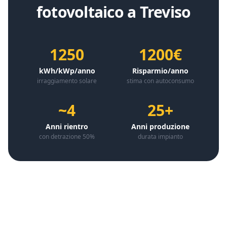
fotovoltaico a
Treviso
1250
1200€
kWh/kWp/anno
Risparmio/anno
irraggiamento solare
stima con autoconsumo
~4
25+
Anni rientro
Anni produzione
con detrazione 50%
durata impianto