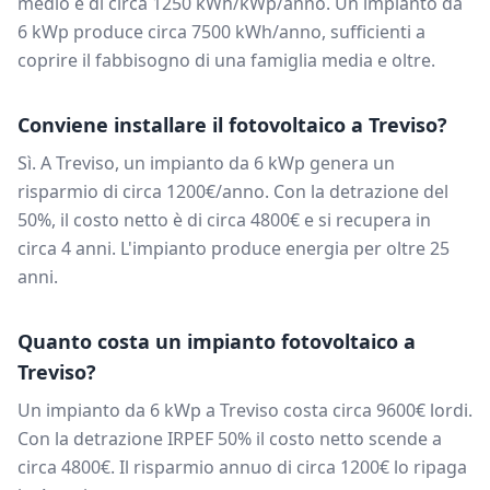
medio è di circa
1250
kWh/kWp/anno. Un impianto da
6
kWp produce circa
7500
kWh/anno, sufficienti a
coprire il fabbisogno di una famiglia media e oltre.
Conviene installare il fotovoltaico a
Treviso
?
Sì. A
Treviso
, un impianto da
6
kWp genera un
risparmio di circa
1200
€/anno. Con la detrazione del
50%, il costo netto è di circa
4800
€ e si recupera in
circa
4
anni. L'impianto produce energia per oltre 25
anni.
Quanto costa un impianto fotovoltaico a
Treviso
?
Un impianto da
6
kWp a
Treviso
costa circa
9600
€ lordi.
Con la detrazione IRPEF 50% il costo netto scende a
circa
4800
€. Il risparmio annuo di circa
1200
€ lo ripaga