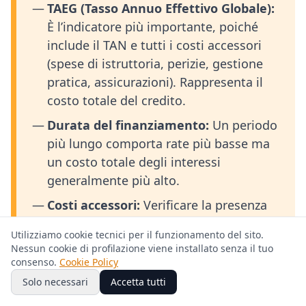
TAEG (Tasso Annuo Effettivo Globale):
È l’indicatore più importante, poiché
include il TAN e tutti i costi accessori
(spese di istruttoria, perizie, gestione
pratica, assicurazioni). Rappresenta il
costo totale del credito.
Durata del finanziamento:
Un periodo
più lungo comporta rate più basse ma
un costo totale degli interessi
generalmente più alto.
Costi accessori:
Verificare la presenza
di spese di apertura e gestione della
Utilizziamo cookie tecnici per il funzionamento del sito.
pratica, costi di incasso rata e penali
Nessun cookie di profilazione viene installato senza il tuo
per estinzione anticipata.
consenso.
Cookie Policy
Solo necessari
Accetta tutti
Solidità del partner finanziario:
Affidarsi a istituti di credito noti e con