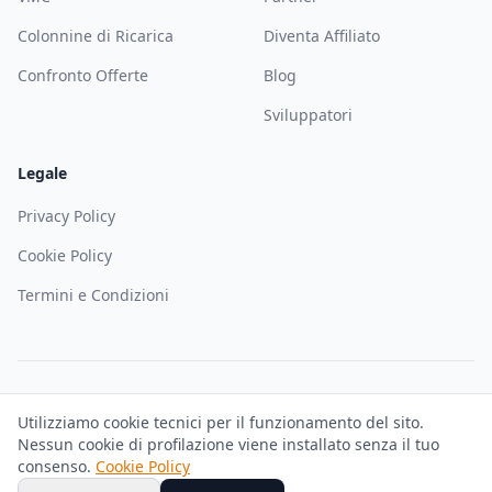
Colonnine di Ricarica
Diventa Affiliato
Confronto Offerte
Blog
Sviluppatori
Legale
Privacy Policy
Cookie Policy
Termini e Condizioni
©
2026
Solematica — Soloweb SRL. Tutti i diritti riservati. P.IVA
Utilizziamo cookie tecnici per il funzionamento del sito.
IT02927680344
Nessun cookie di profilazione viene installato senza il tuo
Trustpilot
GDPR Compliant
consenso.
Cookie Policy