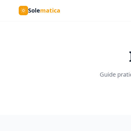
Sole
matica
Guide prati