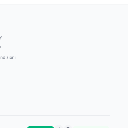
y
y
ndizioni