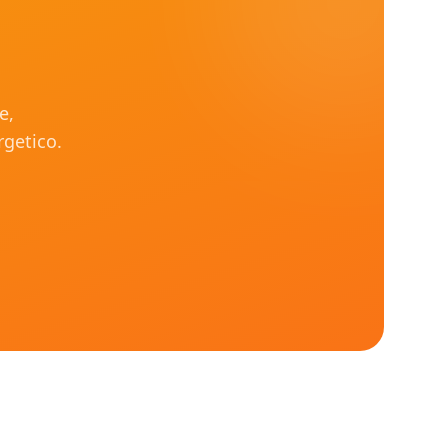
e,
rgetico.