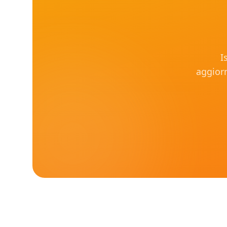
I
aggiorn