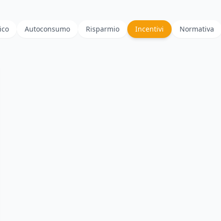
ico
Autoconsumo
Risparmio
Incentivi
Normativa