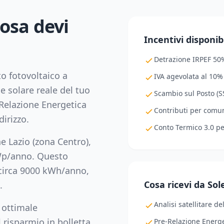
cosa devi
Incentivi disponibi
Detrazione IRPEF 50
to fotovoltaico a
IVA agevolata al 10%
le solare reale del tuo
Scambio sul Posto (SS
Relazione Energetica
Contributi per comuni
dirizzo.
Conto Termico 3.0 p
ne
Lazio
(zona
Centro
),
/anno. Questo
circa
9000
kWh/anno,
Cosa ricevi da So
.
Analisi satellitare de
 ottimale
 risparmio in bolletta,
Pre-Relazione Energe