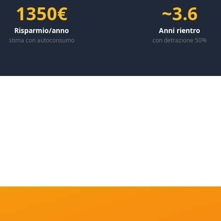
1350€
~3.6
Risparmio/anno
Anni rientro
stima con autoconsumo
con detrazione 50%