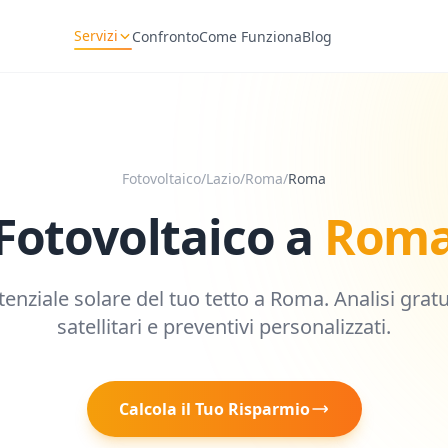
Servizi
Confronto
Come Funziona
Blog
Fotovoltaico
/
Lazio
/
Roma
/
Roma
Fotovoltaico a
Rom
otenziale solare del tuo tetto a
Roma
. Analisi grat
satellitari e preventivi personalizzati.
Calcola il Tuo Risparmio