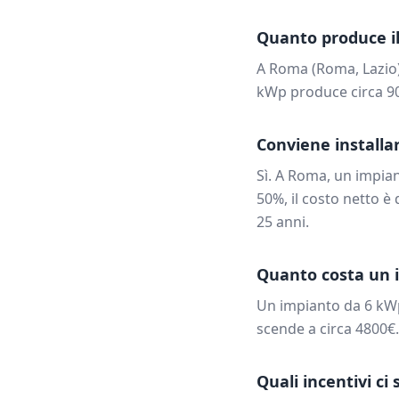
Quanto produce il
A
Roma
(
Roma
,
Lazio
kWp produce circa
9
Conviene installar
Sì. A
Roma
, un impia
50%, il costo netto è 
25 anni.
Quanto costa un 
Un impianto da
6
kW
scende a circa
4800
€
Quali incentivi ci