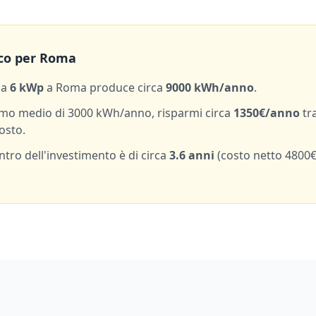
co per
Roma
da
6
kWp
a
Roma
produce circa
9000
kWh/anno
.
mo medio di
3000
kWh/anno, risparmi circa
1350
€/anno
tr
osto.
entro dell'investimento è di circa
3.6
anni
(costo netto
4800
€