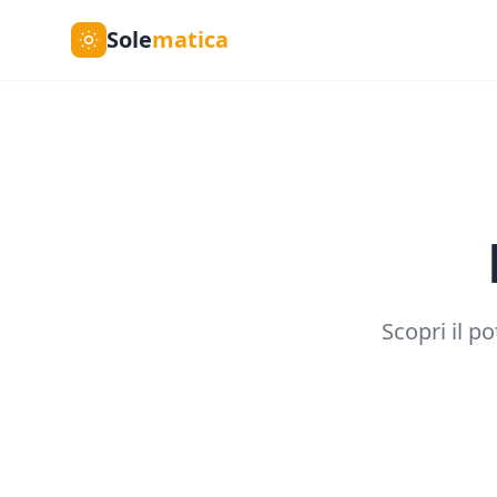
Sole
matica
Scopri il p