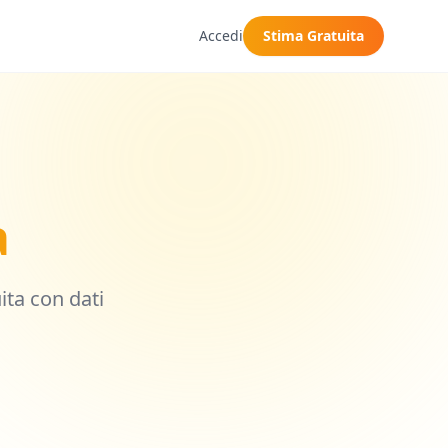
Accedi
Stima Gratuita
a
uita con dati