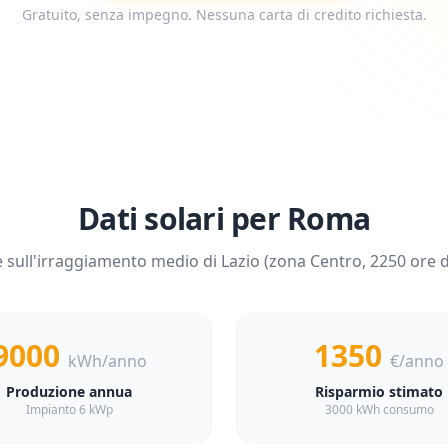
Gratuito, senza impegno. Nessuna carta di credito richiesta.
Dati solari per
Roma
 sull'irraggiamento medio di
Lazio
(zona
Centro
,
2250
ore d
9000
1350
kWh/anno
€/anno
Produzione annua
Risparmio stimato
Impianto 6 kWp
3000 kWh consumo