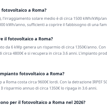
 fotovoltaico a
Roma
?
), l'irraggiamento solare medio è di circa
1500
kWh/kWp/ann
000
kWh/anno, sufficienti a coprire il fabbisogno di una fami
e il fotovoltaico a
Roma
?
nto da
6
kWp genera un risparmio di circa
1350
€/anno. Con 
di circa
4800
€ e si recupera in circa
3.6
anni. L'impianto prod
impianto fotovoltaico a
Roma
?
p a
Roma
costa circa
9600
€ lordi. Con la detrazione IRPEF 5
. Il risparmio annuo di circa
1350
€ lo ripaga in
3.6
anni.
 sono per il fotovoltaico a
Roma
nel 2026?